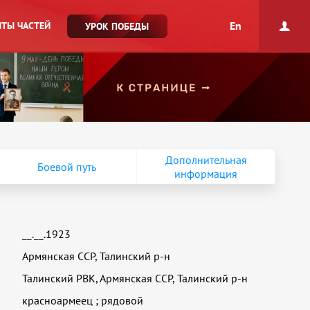
En
ТЫ ЧАСТЕЙ
УРОК ПОБЕДЫ
Дополнительная
Боевой путь
информация
__.__.1923
Армянская ССР, Талинский р-н
Талинский РВК, Армянская ССР, Талинский р-н
красноармеец
;
рядовой