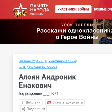
УЧАСТНИКИ ВОЙНЫ
БОЕВЫЕ О
Главная страница
/
Участники войны
/
←
К результатам поиска
Алоян Андроник
Енакович
Год рождения:
__.__.1923
Действия
Скачать документы