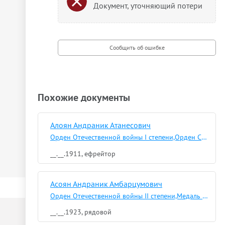
Документ, уточняющий потери
Похожие документы
Алоян Андраник Атанесович
Орден Отечественной войны I степени,Орден Славы III степени,Медаль «За отвагу»
__.__.1911, ефрейтор
Асоян Андраник Амбарцумович
Орден Отечественной войны II степени,Медаль «За отвагу»
__.__.1923, рядовой