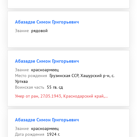
Абазадзе Симон Григорьевич
Звание
рядовой
Абазадзе Симон Григорьевич
Звание
красноармеец
Место рождения
Грузинская ССР, Хашурский р-н, с.
Уртква
Воинская часть
55 гв. сд
Умер от ран, 27.05.1943, Краснодарский край,
Абинский р-н, х. Веселый, западная окраина,
гражданское кладбище, могила № 6
Абазадзе Симон Григорьевич
Звание
красноармеец
Дата рождения
1924 г.