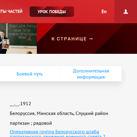
En
ТЫ ЧАСТЕЙ
УРОК ПОБЕДЫ
Дополнительная
Боевой путь
информация
__.__.1912
Белоруссия, Минская область, Слуцкий район
партизан
;
рядовой
Оперативная группа Белорусского штаба
партизанского движения военного совета 2