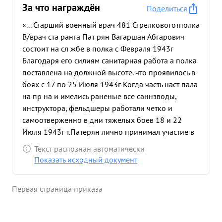
За что награждён
Поделиться
«... Старший военный врач 481 Стрелковоготполка
В/врач ста ранга Пат рян Вагаршан Абгарович
состоит на сл жбе в полка с Февраля 1943г
Благодаря его силиям санитарная работа а полка
поставлена на должной высоте. что проявилось в
боях с 17 по 25 Июля 1943г Когда часть наст пала
на пр на и имелись раненые все саннзводы,
инструктора, фельдшеры работали четко и
самоотверженно в дни тяжелых боев 18 и 22
Июля 1943г т.Патерян лично принимал участие в
оказании помощи раненным, организовал
Текст распознан автоматически
эвакуаци тя жело раненых с поля боях 17 тыл При
Показать исходный документ
этом отличалась его хладнокровье, умение
владеть собой, отличное знание своей профессии
Первая страница приказа
За короткий срок через санчасть проп щены
сотни раненых бойцов и командиров ...»