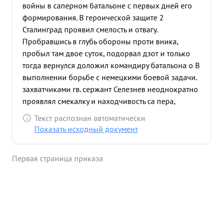
войны в саперном батальоне с первых дней его
формирования. В героической защите 2
Сталинград проявил смелость и отвагу.
Пробравшись в глубь обороны проти вника,
пробыл там двое суток, подорвал дзот и только
тогда вернулся доложил командиру батальона о В
выполнении борьбе с немецкими боевой задачи.
захватчиками гв. сержант Селезнев неоднократно
проявлял смекалку и находчивость са пера,
русского бывалого солдата. Так 15. 11. 43 года в
Текст распознан автоматически
районе Улуки под сильным руженно автом атным
Показать исходный документ
огнем пр- ка снял 25 штук мин при ка и установил
их в ту же ночь впереди переднего края нашей
Первая страница приказа
обороны Юго- ападнее роща Шк. под сильным
руженно пулеметным огнем пр ка. 6. 12.43 г.
получи ание на раз рование улиц деревни
Свержень гв. Сержани Селезнев приступил вместе
со своим отделением к выпол нению боевой
задачи. В трудных условиях работы в мерзной