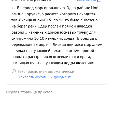
«... В период форсирования р. Одер районе Ной
слитцен орудие, 6 расчете которого находится
тов. Лисица вночь 015- по 16-го было вывезено
на берег реки Одер послем прямой наводки
разбил 5 каменных домов (осневых точек) для
уничтожило 10 10 немецких солдат. В боях за г.
беревальде 23 апреля Лисица двигался с орудием
в рядах наступающей пехоты и огнем прямой
наводки расстреливал огневые точки врага,
расчищая путь наступающим подразделениям.
Достоин правительственной награды-ордена №
Текст распознан автоматически
...»
Показать исходный документ
Первая страница приказа