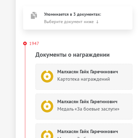
Упоминается в 3 документах:
Выберите документ ниже
1947
Документы о награждении
Малхасян Гайк Гаречинович
Картотека награждений
Малхасян Гайк Гарегинович
Медаль «За боевые заслуги»
Малхасян Гайк Гаречинович