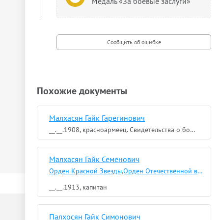
Медаль «За боевые заслуги»
Похожие документы
Малхасян Гайк Гарегинович
__.__.1908, красноармеец. Свидетельства о болезни
Малхасян Гайк Семенович
Орден Красной Звезды,Орден Отечественной войны I степени
__.__.1913, капитан
Палхосян Гайк Симонович