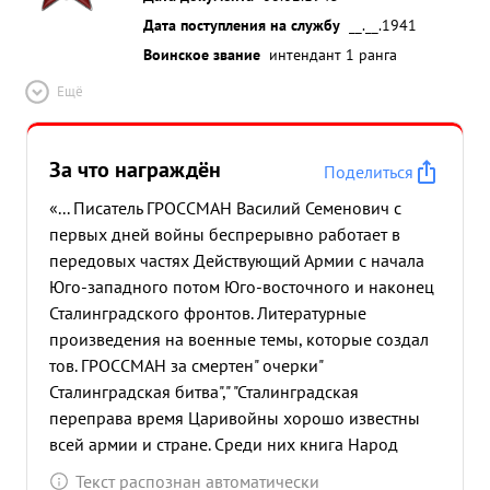
Дата поступления на службу
__.__.1941
Воинское звание
интендант 1 ранга
Ещё
За что награждён
Поделиться
«... Писатель ГРОССМАН Василий Семенович с
первых дней войны беспрерывно работает в
передовых частях Действующий Армии с начала
Юго-западного потом Юго-восточного и наконец
Сталинградского фронтов. Литературные
произведения на военные темы, которые создал
тов. ГРОССМАН за смертен" очерки"
Сталинградская битва"," "Сталинградская
переправа время Царивойны хорошо известны
всей армии и стране. Среди них книга Народ
бесцын-Сталинград", "В степном овраге"
Текст распознан автоматически