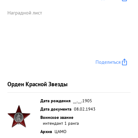
Звезде" и перепечатанный в Комсомольской
Правде Примеров героизма, отваги, проявленные
Наградной лист
тов. ГРОССМАНОМ можно привести безчисленное
множество. Со времени наступательных операций
тов. ГРОССМАН находится в передовых частях 51
57 и 64 армий. Писатель ГРОССМАН В.С. вполне
достоин награды орденом КРАСНОГО ЗНАМЕНИ.
...»
Поделиться
Орден Красной Звезды
Дата рождения
__.__.1905
Дата документа
08.02.1943
Воинское звание
интендант 1 ранга
Архив
ЦАМО