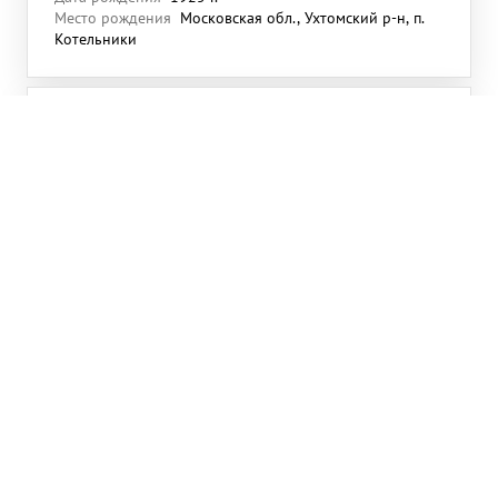
Место рождения
Московская обл., Ухтомский р-н, п.
Котельники
Балашов Василий Иванович
Звание
сержант
Дата рождения
1922 г.
Место рождения
г.Киров
Балашев Василий Иванович
Звание
лейтенант
Дата рождения
1921 г.
Место рождения
Тульская обл., Медвенский р-н, д.
Борозденки
БАЛАШОВ Василий Иванович