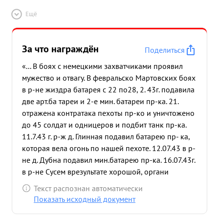
Ещё
За что награждён
Поделиться
«... В боях с немецкими захватчиками проявил
мужество и отвагу. В февральско Мартовских боях
в р-не жиздра батарея с 22 по28, 2. 43г. подавила
две арт.ба тареи и 2-е мин. батареи пр-ка. 21.
отражена контратака пехоты пр-ко и уничтожено
до 45 солдат и одницеров и подбит танк пр-ка.
11.7.43 г. р-ж д. Глинная подавил батарею пр- ка,
которая вела огонь по нашей пехоте. 12.07.43 в р-
не д. Дубна подавил мин.батарею пр-ка. 16.07.43г.
в р-не Сусем врезультате хорошой, органи
зованной разыдке обнаружил и подавил батарею
Текст распознан автоматически
пр-ка, резуль тате его пехота успешно
Показать исходный документ
продвигалась вперед. с с начала Отсч. войны 43г.
работал командиром топовзвода Штабной