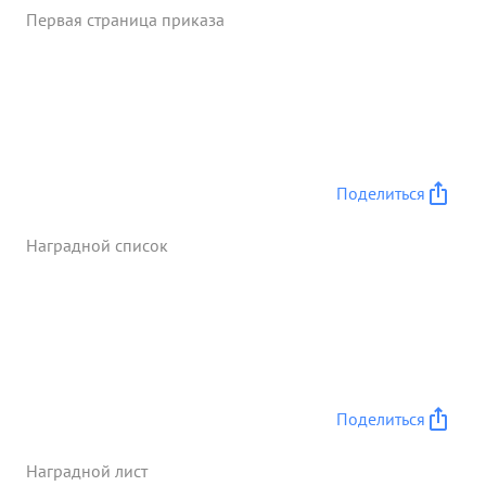
Первая страница приказа
батареи Всегда в срок и точно привя зывал
боевой пор 9 док полка, часть под обста ...»
Поделиться
Наградной список
Поделиться
Наградной лист