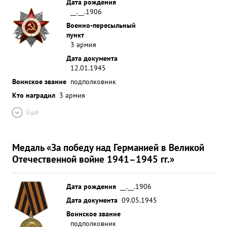
Дата рождения
материал в помощь агитаторам о советской
__.__.1906
гвардии, о русском военном искусстве и др. ...»
Военно-пересыльный
пункт
3 армия
Дата документа
12.01.1945
Воинское звание
подполковник
Кто наградил
3 армия
Ещё
Медаль «За победу над Германией в Великой
Отечественной войне 1941–1945 гг.»
Дата рождения
__.__.1906
Дата документа
09.05.1945
Воинское звание
подполковник