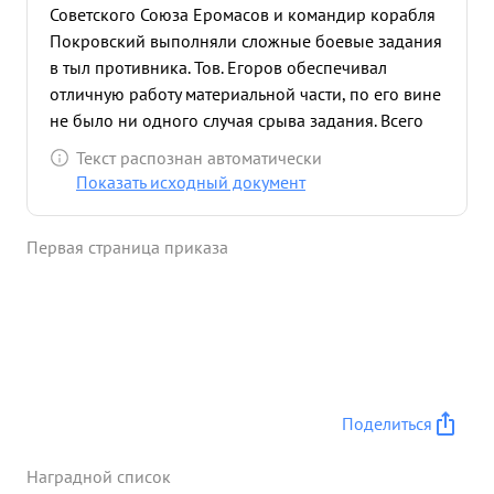
Советского Союза Еромасов и командир корабля
Покровский выполняли сложные боевые задания
в тыл противника. Тов. Егоров обеспечивал
отличную работу материальной части, по его вине
не было ни одного случая срыва задания. Всего
им обслужено до 470 вылетов, из них 235 - в тыл
Текст распознан автоматически
противника. Работая в качестве старшего техника
Показать исходный документ
отряда с оперативных точек, показал образец
самоотверженности и Организованности,
Первая страница приказа
благодаря чего материальная часть работала
безотказно. Проделана также большая работа по
вводу в строй молодых бортмехаников, а также
воспитанию мотористов для работы мехаками на
самолете. Подготовил 9челов. механиков из
состава мотористов и 4 чел. бортмехаников из
состава авиатехников. Тов. Егоров личным
Поделиться
примером воспитывает технический состав в духе
преданности Советской родине и ненависти к
Наградной список
врагу. ...»