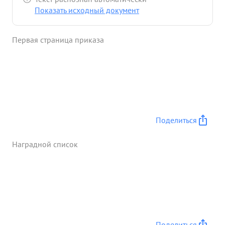
транспорт Лично сама, смела, решительна влюбой
Показать исходный документ
обстановке владеет собой, хорошо организует
работу ...»
Первая страница приказа
Поделиться
Наградной список
Поделиться