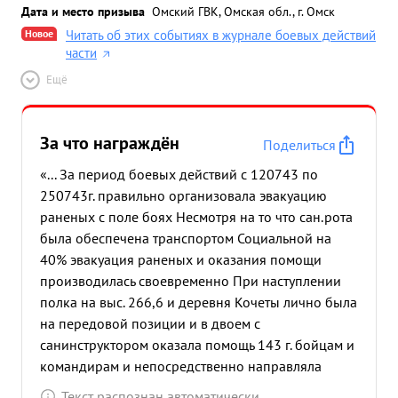
Дата и место призыва
Омский ГВК, Омская обл., г. Омск
Новое
Читать об этих событиях в журнале боевых действий
части
Ещё
За что награждён
Поделиться
«... За период боевых действий с 120743 по
250743г. правильно организовала эвакуацию
раненых с поле боях Несмотря на то что сан.рота
была обеспечена транспортом Социальной на
40% эвакуация раненых и оказания помощи
производилась своевременно При наступлении
полка на выс. 266,6 и деревня Кочеты лично была
на передовой позиции и в двоем с
санинструктором оказала помощь 143 г. бойцам и
командирам и непосредственно направляла
раненых медсанват используя проходящий
Текст распознан автоматически