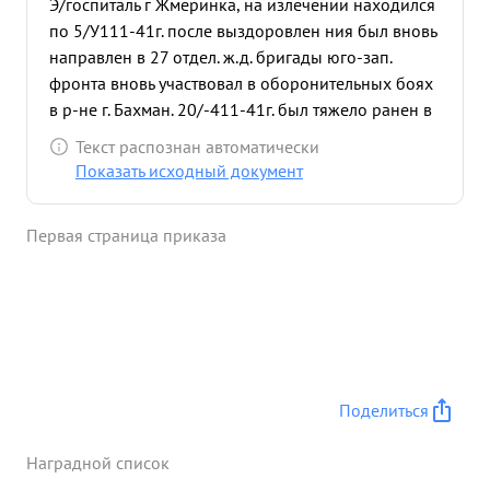
Э/госпиталь г Жмеринка, на излечении находился
по 5/У111-41г. после выздоровлен ния был вновь
направлен в 27 отдел. ж.д. бригады юго-зап.
фронта вновь участвовал в оборонительных боях
в р-не г. Бахман. 20/-411-41г. был тяжело ранен в
грудную клетку и позвон воночник, отправлен на
Текст распознан автоматически
излечение в городскую Бахмачскую больницу ,на
Показать исходный документ
излечении был по 3/Х-41г. после был направлен в
строительную колонну № 388 г. Златоуст
Первая страница приказа
находился по маи 1942г. после был уволен в
запас как огр. годный. Вследствии ранения в
голову отразилось на глаза правого глаза
видимость потеряна вследствии ранения в
грудную клетку роизошел перелом двух ребер,
выбито 10 зубов, вследствии чего
затруднительный прием пищи. Ныне инвалид
Поделиться
отечественной войны П-и группы аботает ре- ...»
Наградной список