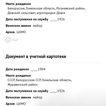
нага ник Серт. Снабжения стр. Колки бы Лен бенан
Место рождения
Белоруссия, Гомельская область, Рогачевский район,
ши. ...»
Довский сельсовет, агрогородок Довск
Дата поступления на службу
__.__.1926
Воинское звание
майор
Архив
ЦАМО
Ещё
Документ в учетной картотеке
Дата рождения
__.__.1904
Место рождения
СССР, Белорусская ССР, Гомельская область,
Журавичский район
Дата поступления на службу
__.__.1926
Воинское звание
майор
Архив
ЦАМО