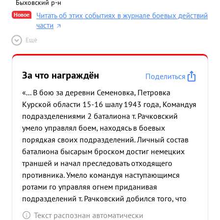
Быховский р-н
Новое
Читать об этих событиях в журнале боевых действий
части
Ещё
За что награждён
Поделиться
«... В бою за деревни Семеновка, Петровка
Курской области 15-16 шалу 1943 года, Командуя
подразделениями 2 баталиона т. Рачковский
умело управлял боем, находясь в боевых
порядкая своих подразделений. Личный состав
баталиона бысарым броском достиг немецких
траншей и начал преследовать отходящего
противника. Умело командуя наступающимся
ротами го управляя огнем приданивая
подразделений т. Рачковский добился того, что
баталион ворвался д. Семеновку, уничтожив до
Текст распознан автоматически