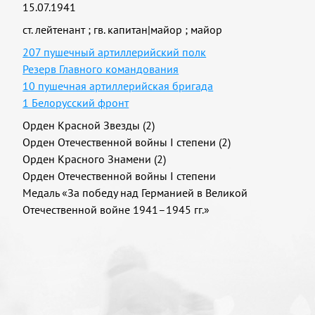
15.07.1941
ст. лейтенант
;
гв. капитан|майор
;
майор
207 пушечный артиллерийский полк
Резерв Главного командования
10 пушечная артиллерийская бригада
1 Белорусский фронт
Орден Красной Звезды (2)
Орден Отечественной войны I степени (2)
Орден Красного Знамени (2)
Орден Отечественной войны I степени
Медаль «За победу над Германией в Великой
Отечественной войне 1941–1945 гг.»