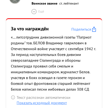
Воинское звание
ст. лейтенант
Ещё
За что награждён
Поделиться
«... литсотрудник дивизионной газеты "Патриот
родины" тов. БЕЛОВ Владимир гаврилович в
Отечественной войне участвует с сентября 1942 г.
За период наступательных боев дивизии
северозападнее Сталинграда и обороны
Сталинграда проявил себя смелым и
инициативным командиром. журналист Белов.
участвуя в боях освещал в газете героизм и
боевой опыт фронтовиков старший лейтенант
Белов написал песни иибоевых делах 308 СД
которые поднимали дух личного состава в борьбе
Текст распознан автоматически
с врагом. Боевые песни написанные Беловым
Показать исходный документ
пользуются среди бойцов 308 сд большой