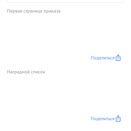
популярностью. Большую работу провел тов.
Первая страница приказа
Белов в сборе и оформлении материалов по
истории и боевых традициях 308 стрелковой
дивизии. ходатайствую награждении медалью "ЗА
БОЕВЫЕ ЗАСЛУГИ" нные ...»
Поделиться
Наградной список
Поделиться