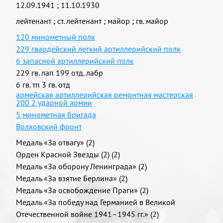
12.09.1941
;
11.10.1930
лейтенант
;
ст. лейтенант
;
майор
;
гв. майор
120 минометный полк
229 гвардейский легкий артиллерийский полк
6 запасной артиллерийский полк
229 гв. лап 199 отд. лабр
6 гв. тп 3 гв. отд
армейская артиллерийская ремонтная мастерская
200 2 ударной армии
5 минометная бригада
Волховский фронт
Медаль «За отвагу» (2)
Орден Красной Звезды (2) (2)
Медаль «За оборону Ленинграда» (2)
Медаль «За взятие Берлина» (2)
Медаль «За освобождение Праги» (2)
Медаль «За победу над Германией в Великой
Отечественной войне 1941–1945 гг.» (2)