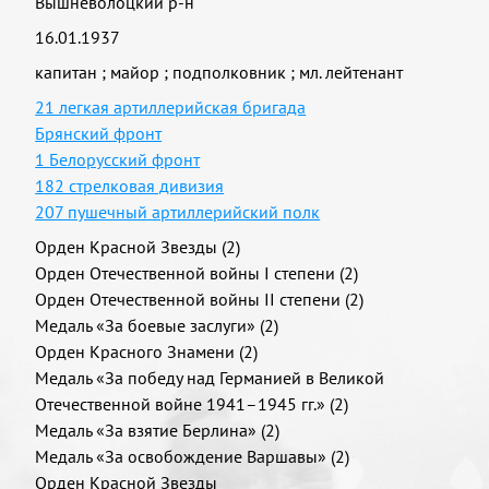
Вышневолоцкий р-н
16.01.1937
капитан
;
майор
;
подполковник
;
мл. лейтенант
21 легкая артиллерийская бригада
Брянский фронт
1 Белорусский фронт
182 стрелковая дивизия
207 пушечный артиллерийский полк
Орден Красной Звезды (2)
Орден Отечественной войны I степени (2)
Орден Отечественной войны II степени (2)
Медаль «За боевые заслуги» (2)
Орден Красного Знамени (2)
Медаль «За победу над Германией в Великой
Отечественной войне 1941–1945 гг.» (2)
Медаль «За взятие Берлина» (2)
Медаль «За освобождение Варшавы» (2)
Орден Красной Звезды