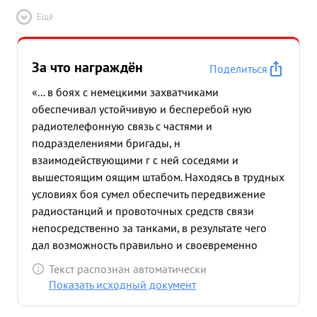
Ещё
За что награждён
Поделиться
«... в боях с немецкими захватчиками
обеспечивал устойчивую и бесперебой ную
радиотелефонную связь с частями и
подразделениями бригады, н
взаимодействующими г с ней соседями и
вышестоящим оящим штабом. Находясь в трудных
условиях боя сумел обеспечить передвижение
радиостанций и провоточных средств связи
непосредственно за танками, в результате чего
дал возможность правильно и своевременно
ориентироваться 1 в обстановке, руководить боем
Текст распознан автоматически
1 и информировать вышестоящий 11 Будучи
Показать исходный документ
начальником связи проявил большое
самообладание умение штаб. правильно оценить