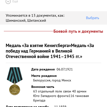
Ещё
Упоминается в 13 документах
, как:
Выбрать
Шиманский
,
Шитанский
Боевой путь и документы
Медаль «За взятие Кенигсберга»
Медаль «За
победу над Германией в Великой
Отечественной войне 1941–1945 гг.»
Дата рождения
06.07.1921
Место рождения
Белоруссия, город Минск
Воинская часть
63 отдельный полк связи 40 армии
Юго-Западного фронта
116 танковая
бригада
Дата поступления на службу
__.11.1939