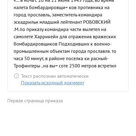
«... в ночь с 20 на 21 июня 1943 года, во время
налета бомбардировщи= ков противника на
город прославль, заместитель командира
эскадрильи младший лейтенант РОБОВСКИЙ
.М.по приказу командира части вылетел на
самолете Харрикейн для отражения вражеских
бомбардировщиков Подходивших к военно-
промышленным объектам города прославля. то
часа 50 минут, в районе поселка ки расный-
Трофинтеры ,на вы= соте 2500 метров встретил
бомбардировщика противника идущего на город
Текст распознан автоматически
преславль. Обнаружив самолет в зоне ночного
Показать исходный документ
патрулирования без освещения прожектором,
младший лейтенант Тробовский скрытно
Первая страница приказа
подошел к бомбар= дировщику противника сзади
и с дистанции 50-100 метров открыл огонь
мотору. Самолет противника загорелся и резко
пошел на сни= по шевому жение. Тов. робовский
продолжал производить атаки до последнего