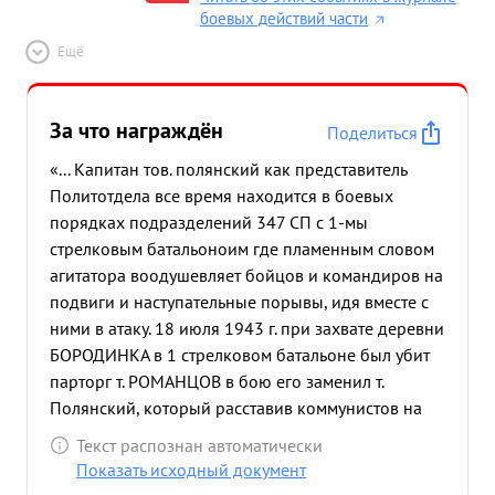
боевых действий части
Ещё
За что награждён
Поделиться
«... Капитан тов. полянский как представитель
Политотдела все время находится в боевых
порядках подразделений 347 СП с 1-мы
стрелковым батальоноим где пламенным словом
агитатора воодушевляет бойцов и командиров на
подвиги и наступательные порывы, идя вместе с
ними в атаку. 18 июля 1943 г. при захвате деревни
БОРОДИНКА в 1 стрелковом батальоне был убит
парторг т. РОМАНЦОВ в бою его заменил т.
Полянский, который расставив коммунистов на
ответственных участках, сам с группой бойцов в
Текст распознан автоматически
13 чел. пошел в атаку и первым ворвался в
Показать исходный документ
населенный пункт Бородинка Возглавляемая т.