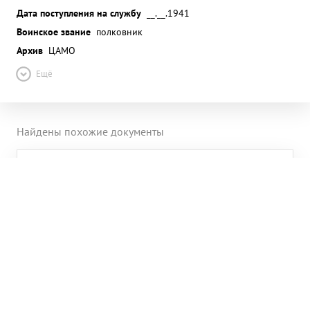
Дата поступления на службу
__.__.1941
Воинское звание
полковник
Архив
ЦАМО
Ещё
Найдены похожие документы
Полянский Петр Петрович
Дата рождения
1917 г.
Место рождения
Липецкая обл., Чаплыгинский р-н, с.
Пиково
Награды
Орден Отечественной войны II степени
Полянский Петр Петрович
Звание
мл. командир