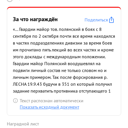
За что награждён
Поделиться
«... Гвардии майор тов. полянский в боях с 8
сентября по 2 октября почти все время находился
в частях подразделениях дивизии за время боев
им прочитано пять лекций во всех частях и кроме
этого доклады с международным положении.
Гвардии майор Полянский воодушевлял на
подвиги личный состав не только словом но и
личным примером. Так после форсирования р.
ЛЕСНА 19.9.43 будучи в 351 оп который получил
задание перхватить противника отступающего 1
шоссе на д. пеклино тов. полянский находился с
Текст распознан автоматически
ротой 1-го батальона на ходу провел беседу о
Показать исходный документ
героях орловских боев, несмотря на усталость
бойцы воодушевленные рассказом и личным
Наградной лист
примером т. полянского быстро выдвинулись