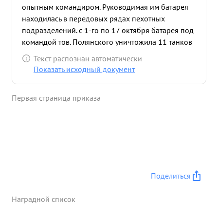
опытным командиром. Руководимая им батарея
находилась в передовых рядах пехотных
подразделений. с 1-го по 17 октября батарея под
командой тов. Полянского уничтожила 11 танков
и до двух рот пехоты противника. Как
Текст распознан автоматически
отличившийся в боях политработник т. Полянский
Показать исходный документ
выдвинут на должность инструктора Политотдела
308 сд и с этой работой в боевой обстановке
Первая страница приказа
справляется. Находясь в 339 СП 347 сп т.
Полянский неоднократно принимал участие в
боях показывая пример стойкости и отваги.
ходатайствую с награждении медалью "ЗА
ОТВАГУ" ...»
Поделиться
Наградной список