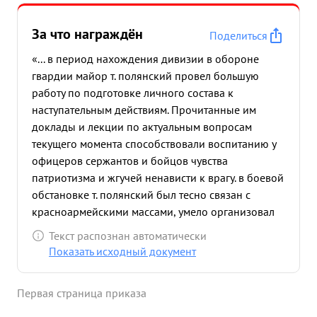
За что награждён
Поделиться
«... в период нахождения дивизии в обороне
гвардии майор т. полянский провел большую
работу по подготовке личного состава к
наступательным действиям. Прочитанные им
доклады и лекции по актуальным вопросам
текущего момента способствовали воспитанию у
офицеров сержантов и бойцов чувства
патриотизма и жгучей ненависти к врагу. в боевой
обстановке т. полянский был тесно связан с
красноармейскими массами, умело организовал
партполитаппарат частей на оперативное
Текст распознан автоматически
доведение до личного состава газет приказов
Показать исходный документ
Верховного Главнокомандующего последних
известий разъяснение конкретных боевых задач
Первая страница приказа
в наступлении Вместе с 1 СБ 330 гв. сп участвовал
в боях за тихиничи популяризируя на поле боя