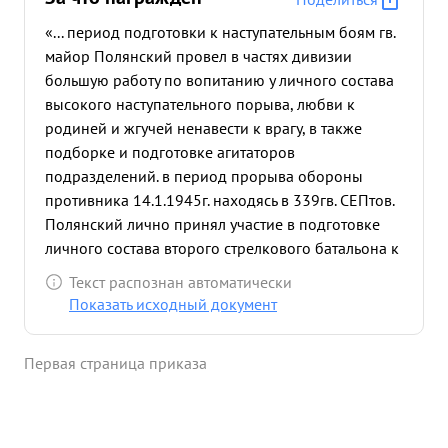
«... период подготовки к наступательным боям гв.
майор Полянский провел в частях дивизии
большую работу по вопитанию у личного состава
высокого наступательного порыва, любви к
родиней и жгучей ненавести к врагу, в также
подборке и подготовке агитаторов
подразделений. в период прорыва обороны
противника 14.1.1945г. находясь в 339гв. СЕПтов.
Полянский лично принял участие в подготовке
личного состава второго стрелкового батальона к
атаке и в момент ее находился в пятой роте
Текст распознан автоматически
воодушевляя личным примером бойцов и
Показать исходный документ
командиров на преодолевше укреплений врага.
15.1.1945г. во время сильных контратак врага в
Первая страница приказа
районе Поникевка, будучи в 836гв. стрелковом
Белостокском полку тов. Полянский выйдя в
боевые порядки пехоты с с группой офицерского
состава личным примером повел за собой