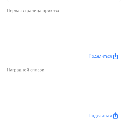
Полянским группа бойцов уничтожила ДОЙБО
Первая страница приказа
немецких солдат и офицеров. Лично т. Полянский
в этом бою уничтожил 7 немецких солдат. с 12
июля 1943 г. т. Полянский участвовал с 347 СП в
пяти атаках при захвате населенных пунктов
ШУМ, АЛЕКСЕЕВКА БОРОДИНКА и АРСЕНЬЕВО. За
это время т. Полянский уничтожил 19 немецких
солдат. ...»
Поделиться
Наградной список
Поделиться