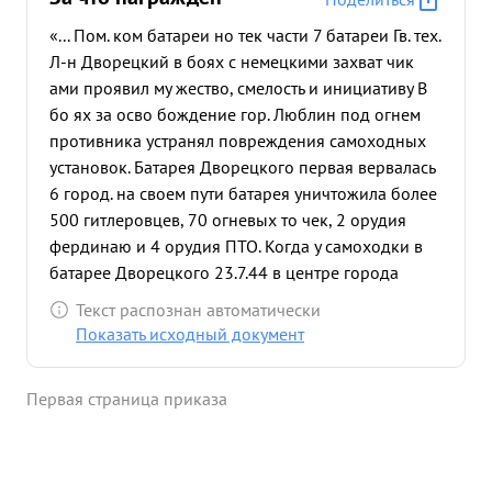
«... Пом. ком батареи но тек части 7 батареи Гв. тех.
Л-н Дворецкий в боях с немецкими захват чик
ами проявил му жество, смелость и инициативу В
бо ях за осво бождение гор. Люблин под огнем
противника устранял повреждения самоходных
установок. Батарея Дворецкого первая вервалась
6 город. на своем пути батарея уничтожила более
500 гитлеровцев, 70 огневых то чек, 2 орудия
фердинаю и 4 орудия ПТО. Когда у самоходки в
батарее Дворецкого 23.7.44 в центре города
Люблин была разорвана гусеница тов. Двер
Текст распознан автоматически
ецкий выт янул ее за дом и в короткое время
Показать исходный документ
исправил повреждения Будучи раненый онне
согласился уйти в госпиталь а остался до полного
Первая страница приказа
овладения городом Люблин и обеспечивал
доставку горючего и боеприпасов на батарею. ...»