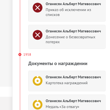
Оганесян Альберт Матевосович
Приказ об исключении из
списков
Оганесян Альберт Матевосович
Донесение о безвозвратных
потерях
1958
Документы о награждении
Оганесян Альберт Матевосович
Картотека награждений
Оганесян Альберт Матевосович
Медаль «За отвагу»