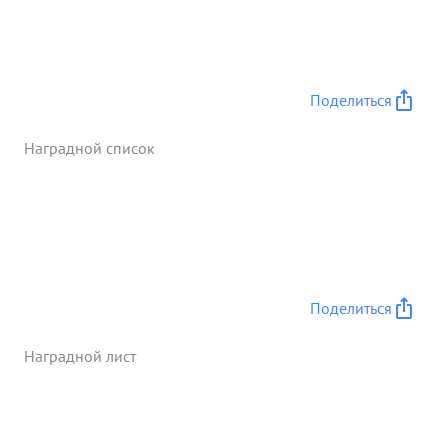
операций. Лайар Карпов грамотный командир,
умеющий поддерживать дисциплину среди
подчиненных, решителен, настойчив и смел.
Достоин Правительственной награды- - орден
Поделиться
Красная 3 везда ...»
Наградной список
Поделиться
Наградной лист