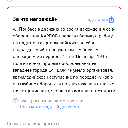
За что награждён
Поделиться
«... Прибьев в дивизию во время нахождения ее в
обороне, тов. КАРПОВ проделал большую работу
по подготовке артиллерийских частей и
подразделений к наступательным боевым
операциям. За период с 12 по 16 января 1945
года во время прорыва обороны немцев
западнее города САНДОМИР умело организовал,
артиллерийское наступление по переднему краю
и в глубине оборонь1 и по уничтожению огневых
точек противника, чем дал возможность пехотным
частям дивизии с малыми потер ми для себя
Текст распознан автоматически
стремительно овладеть первыми, вторыми и
Показать исходный документ
третьеми траншеями врага
нанеся последнему
большой урон в живой силе и технике. В течении
Первая страница приказа
четьгрехдневных ожесточенных боев артиллерия