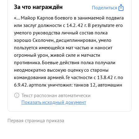
За что награждён
Поделиться
«... Майор Карпов боевого в занимаемой подвига
или заслуг должности с 14.2. 42 г. В результате его
умелого руководства личный состав полка
хорошо Сколочен, дисциплинирован, умело
пользуется имеющейся мат частью и наносит
огромный урон, живой силе и матчасти
противника. Боевые действия полка получали
неодмократно высокую оценку со староны
командования армией. Ге частности с 13.8.42 г. по
6.9.42. артполк уничтожил: танков 12, автомашин
с пехотой и орудиями-14, минометных батарей 6.
Текст распознан автоматически
орудий-20, пулеметов- 36, солдат и офицеров
Показать исходный документ
свыше-700 . отбил 5 атак пехоты противника, 3
атаки танков, уничтожил и частично рассеял до 6
Первая страница приказа
батальонов пехоты и пр- Не менев успешно полка
уничтожал живую силу и материальную часть
противника, так-же и в периоды других боевых