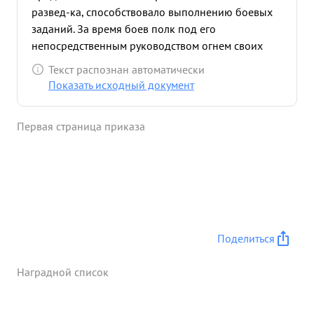
развед-ка, способствовало выполнению боевых
заданий. За время боев полк под его
непосредственным руководством огнем своих
батарей уничтожил следующие огневые средства
Текст распознан автоматически
противника: пулеметных точек - 19, орудий
Показать исходный документ
разных калибров - 5, автомашин с грузом - 4» за
это время подавлено: орддий 37 мы - пулеметных
Первая страница приказа
точек - 13 минометов 81 мм - 4, артбатарей - 3, ,
отбито 8 контратак и истреблено свыше 270
солдат и офицеров противника. Исключительно
Умело, своевременно и правильно
использовывался им артиллерийский огонь для
подавления сильно укрепленных узлов
сопротивления противника, мешающих
Поделиться
продвижению пехоты. ...»
Наградной список