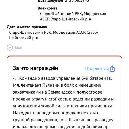
Дата документа
26.06.1945
Военкомат
Старо-Шайговский РВК, Мордовская
АССР, Старо-Шайговский р-н
Дата и место призыва
Старо-Шайговский РВК, Мордовская АССР, Старо-
Шайговский р-н
Ещё
За что награждён
Поделиться
«... Командир взвода управления 3-й батареи Гв.
Мл. лейтенант Пьянзин в боях с немецкими
захватчиками на Земландском полуострове
проявил отвагу и стойкость в ведении разведки и
уничтожении живой силы и техники противника
Находясь в передовых порядках пехоты с
группой разведчиков, тов. Шьянзин вел разведку
и давал достоверные сведения о действиях пр-