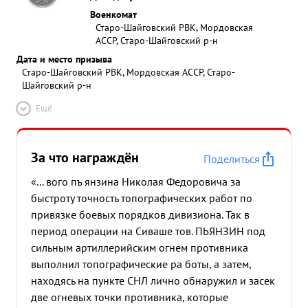
Военкомат
Старо-Шайговский РВК, Мордовская
АССР, Старо-Шайговский р-н
Дата и место призыва
Старо-Шайговский РВК, Мордовская АССР, Старо-
Шайговский р-н
Ещё
За что награждён
Поделиться
«... вого пъ янзина Николая Федоровича за
быстроту точность топографических работ по
привязке боевых порядков дивизиона. Так в
период операции на Сиваше тов. ПЬЯНЗИН под
сильным артиллерийским огнем противника
выполнил топографические ра боты, а затем,
находясь на пункте СНЛ лично обнаружил и засек
две огневых точки противника, которые