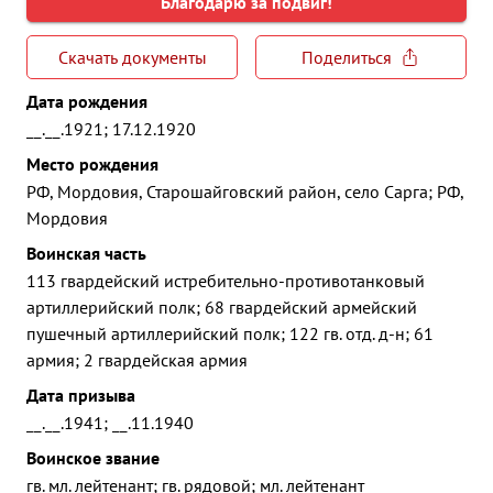
Благодарю за подвиг!
Скачать документы
Поделиться
Дата рождения
__.__.1921; 17.12.1920
Место рождения
РФ, Мордовия, Старошайговский район, село Сарга; РФ,
Мордовия
Воинская часть
113 гвардейский истребительно-противотанковый
артиллерийский полк; 68 гвардейский армейский
пушечный артиллерийский полк; 122 гв. отд. д-н; 61
армия; 2 гвардейская армия
Дата призыва
__.__.1941; __.11.1940
Воинское звание
гв. мл. лейтенант; гв. рядовой; мл. лейтенант