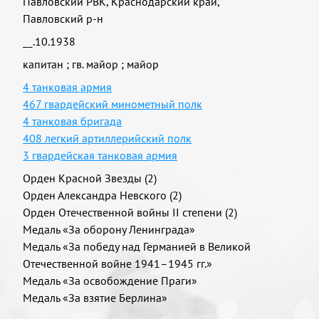
Павловский РВК, Краснодарский край,
Павловский р-н
__.10.1938
капитан
;
гв. майор
;
майор
4 танковая армия
467 гвардейский минометный полк
4 танковая бригада
408 легкий артиллерийский полк
3 гвардейская танковая армия
Орден Красной Звезды (2)
Орден Александра Невского (2)
Орден Отечественной войны II степени (2)
Медаль «За оборону Ленинграда»
Медаль «За победу над Германией в Великой
Отечественной войне 1941–1945 гг.»
Медаль «За освобождение Праги»
Медаль «За взятие Берлина»