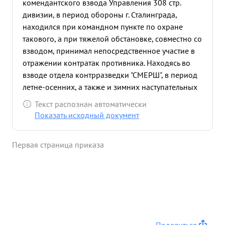
комендантского взвода Управления 308 стр.
дивизии, в период обороны г. Сталинграда,
находился при командном пункте по охране
такового, а при тяжелой обстановке, совместно со
взводом, принимал непосредственное участие в
отражении контратак противника. Находясь во
взводе отдела контрразведки "СМЕРШ", в период
летне-осенних, а также и зимних наступательных
операций дивизии, тов. КУЛИШ в районе г. Орла,
Текст распознан автоматически
будучи на переднем крае обороны в составе
Показать исходный документ
опергруппы, принимал участие в отражении
контратак противника на р. Оке, а в последующих
Первая страница приказа
операциях со взводом отдела систематически
участвовал в проческе освобожденной местности,
задержав ряд подозрительных лиц (вражеского
элемента) а также этапировал последних в окрдив
и в вышестоящие органы отдела. Даваемые
задания, не взирая ни на какие трудности,
выполняет добросовестно, в боевой обстановке