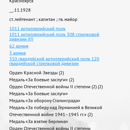
Красноярск
__.11.1928
ст. лейтенант
;
капитан
;
гв. майор
1011 артиллерийский полк
1011 артиллерийский полк 308 стрелковой
дивизии (II)
62 армия
3 армия
310 гвардейский артиллерийский полк 120
гвардейской стрелковой дивизии
Орден Красной Звезды (2)
Медаль «За боевые заслуги» (2)
Орден Отечественной войны II степени (2) (2)
Медаль «За боевые заслуги»
Медаль «За оборону Сталинграда»
Медаль «За победу над Германией в Великой
Отечественной войне 1941–1945 гг.» (2)
Медаль «За взятие Берлина»
Орден Отечественной войны II степени