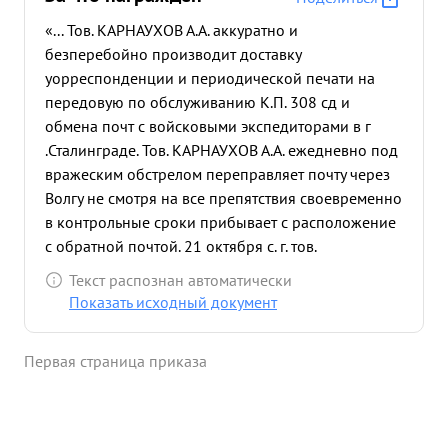
«... Тов. КАРНАУХОВ А.А. аккуратно и
безперебойно производит доставку
уорреспонденции и периодической печати на
передовую по обслуживанию К.П. 308 сд и
обмена почт с войсковыми экспедиторами в г
.Сталинграде. Тов. КАРНАУХОВ А.А. ежедневно под
вражеским обстрелом переправляет почту через
Волгу не смотря на все препятствия своевременно
в контрольные сроки прибывает с расположение
с обратной почтой. 21 октября с. г. тов.
КАРНАУХОВ при выполнении служебных
Текст распознан автоматически
обязанностей на переправе через Волгу был
Показать исходный документ
ранен и не смотря на ранение, истекая кровью не
ушел в Медсанбат до тех пор, пока вся
Первая страница приказа
корреспонденция не была вручене адресатам. ...»