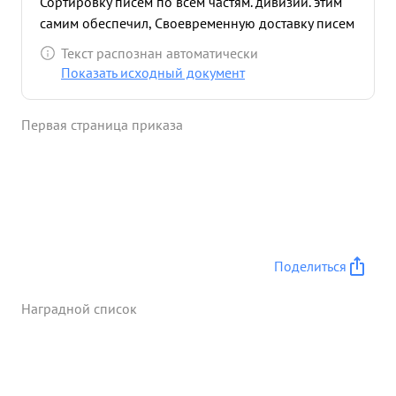
Сортировку писем по всем частям. дивизии. этим
самим обеспечил, Своевременную доставку писем
и га зет на переднию линию, бойцам и
Текст распознан автоматически
командиром а также тов. Карнаухов под
Показать исходный документ
обстрелом вражес ких снарядов доставлял
письма бойцам на передний край ...»
Первая страница приказа
Поделиться
Наградной список