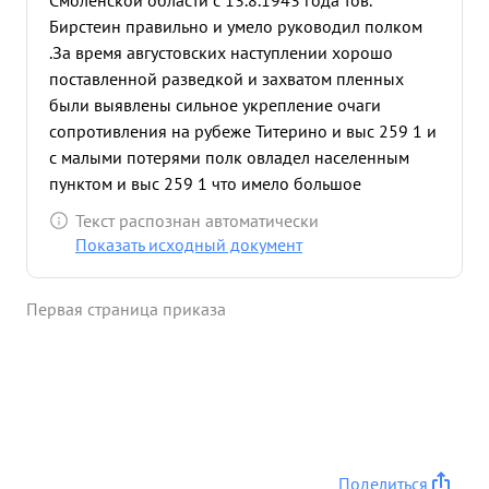
Смоленской области с 13.8.1943 года тов.
Бирстеин правильно и умело руководил полком
.За время августовских наступлении хорошо
поставленной разведкой и захватом пленных
были выявлены сильное укрепление очаги
сопротивления на рубеже Титерино и выс 259 1 и
с малыми потерями полк овладел населенным
пунктом и выс 259 1 что имело большое
стратегическое значение при прорыве основных
Текст распознан автоматически
линии обороны на всю глубину 14.9.1943 года и
Показать исходный документ
дальнейшего преследования противника. В день
прорыва всеи обороны противника 14 9.1943
Первая страница приказа
года полк своими силами имея задачу оседлать
большак на стыке дорог северо-западнее
Маецкое и прикрыть правыи фланг действующих
частеи дивизии с обеспечением стыка с правым
соседом блестяще выполнил поставленную задачу
и дал возмощность остальным частям при
прорыве обороны выполнить обшую задачу. ...»
Поделиться