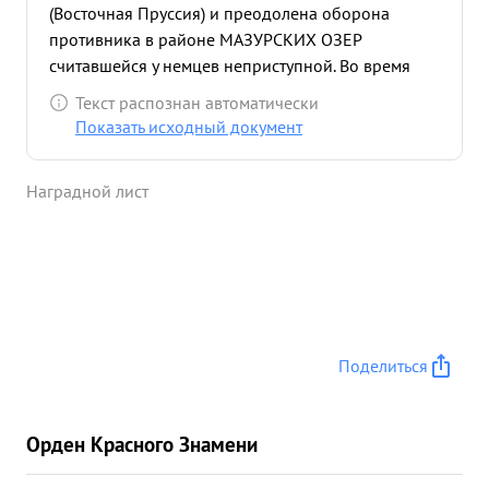
(Восточная Пруссия) и преодолена оборона
противника в районе МАЗУРСКИХ ОЗЕР
считавшейся у немцев неприступной. Во время
наступательных действий и в период подготовки
Текст распознан автоматически
к ним гвардии полновник БИРСТЕЙН своим
Показать исходный документ
умелым руководством обеспечил выполнение
боевых приказов Военного Совета 2-й
Наградной лист
Гвардейской Армии и корпуса. Частями дивизии с
малыми потерями захвачены много населенных
пунктов Восточной Пруссии богатые трофеи и
пленные и уничтожены живая сила и техника
противника. ...»
Поделиться
Орден Красного Знамени