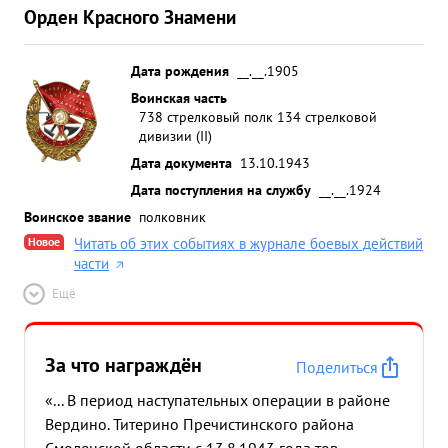
"Отечественной команиз Командира начальники
Орден Красного Знамени
...»
Дата рождения
__.__.1905
Воинская часть
738 стрелковый полк 134 стрелковой
дивизии (II)
Дата документа
13.10.1943
Дата поступления на службу
__.__.1924
Воинское звание
полковник
Новое
Читать об этих событиях в журнале боевых действий
части
Ещё
За что награждён
Поделиться
«... В период наступательных операции в районе
Вердино. Титерино Пречистинского района