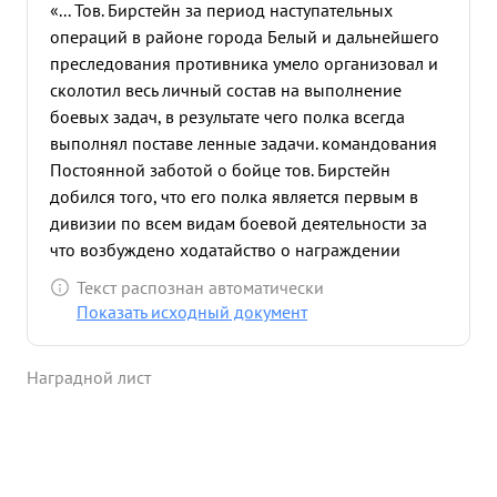
«... Тов. Бирстейн за период наступательных
операций в районе города Белый и дальнейшего
преследования противника умело организовал и
сколотил весь личный состав на выполнение
боевых задач, в результате чего полка всегда
выполнял поставе ленные задачи. командования
Постоянной заботой о бойце тов. Бирстейн
добился того, что его полка является первым в
дивизии по всем видам боевой деятельности за
что возбуждено ходатайство о награждении
738сп орденом и Красное Знамя" За период
Текст распознан автоматически
наступательных операции и находясь в обороне
Показать исходный документ
благодаря правильной организации и
руководства полком уничтожено более 4000
Наградной лист
вражеских солдат и офицеров и много техники
имея незначительные свои потери. В период
наступательных операций борясь с
ревосходящими силами противника не сдал ни
одной пяди своих позиций. Закончив