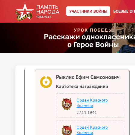
Учетно-послужная картотека
УЧАСТНИКИ ВОЙНЫ
БОЕВЫЕ О
1941
Документы о награждении
Рыклис Ефим Самсонович
Орден Красного Знамени
Рыклис Ефим Самсонович
Картотека награждений
Орден Красного
Знамени
27.11.1941
Орден Красного
Знамени