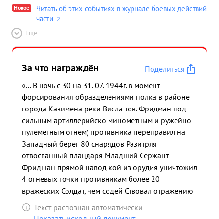
Новое
Читать об этих событиях в журнале боевых действий
части
Ещё
За что награждён
Поделиться
«... В ночь с 30 на 31. 07. 1944г. в момент
форсирования образделениями полка в районе
города Казимена реки Висла тов. Фридман под
сильным артиллерийско минометным и ружейно-
пулеметным огнем) противника переправил на
Западный берег 80 снарядов Разитряя
отвосванный плацдаря Младший Сержант
Фридшан прямой навод кой из орудия уничтожил
4 огневых точки противникам более 20
вражеских Солдат, чем содей Ствовал отражению
2х Яростных Контрата врага и продвижению
Текст распознан автоматически
наших стрелковых подра зделений вперед ...»
Показать исходный документ