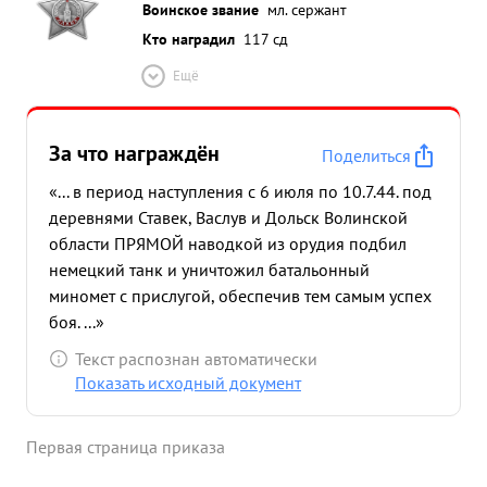
Воинское звание
мл. сержант
Кто наградил
117 сд
Ещё
За что награждён
Поделиться
«... в период наступления с 6 июля по 10.7.44. под
деревнями Ставек, Васлув и Дольск Волинской
области ПРЯМОЙ наводкой из орудия подбил
немецкий танк и уничтожил батальонный
миномет с прислугой, обеспечив тем самым успех
боя. ...»
Текст распознан автоматически
Показать исходный документ
Первая страница приказа