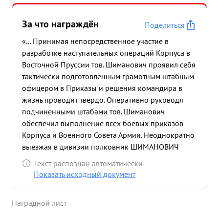
За что награждён
Поделиться
«... Принимая непосредственное участие в
разработке наступательных операций Корпуса в
Восточной Пруссии тов. Шиманович проявил себя
тактически подготовленным грамотным штабным
офицером в Приказы и решения командира в
жизнь проводит твердо. Оперативно руководя
подчиненными штабами тов. Шиманович
обеспечил выполнение всех боевых приказов
Корпуса и Военного Совета Армии. Неоднократно
выезжая в дивизии полковник ШИМАНОВИЧ
умело вскрывал все недочеты в управлении
Текст распознан автоматически
войсками и принимая правильные решения на
Показать исходный документ
месте устранял их. Лично храбр рещителен. За
образцовое выполнение заданий личную
Наградной лист
храбрость и умелое 24 управк ление войсками в
бою, представляю полковника ШИМАНОВИЧ ...»