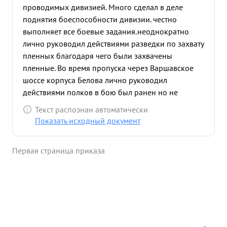
проводимых дивизией. Много сделал в деле
поднятия боеспособности дивизии. честно
выполняет все боевые задания.неоднократно
лично руководил действиями разведки по захвату
пленных благодаря чего были захвачены
пленные. Во время пропуска через Варшавское
шоссе корпуса Белова лично руководил
действиями полков в бою был ранен но не
оставил поле боя,а продолжал таковым
Текст распознан автоматически
руководить.В госпиталь не ушел будучи раненым,
Показать исходный документ
остался в строю и руководил работой штаба. За
свои заслуги перед Родиной тов. СВ.ШИМАНОВИЧ
Первая страница приказа
достоин награждения орденом "КРАСНАЯ
ЗВЕЗДА". ...»