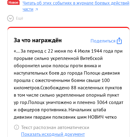
Новое
Читать об этих событиях в журнале боевых действий
части
Ещё
За что награждён
Поделиться
«... За период с 22 июня по 4 Июля 1944 года при
прорыве сильно укрепленной Витебской
оборонител ьнои полосы проти вника и
наступательных боев до города Полоцк-дивизия
прошла с ожесточенными боями свыше 100
километров.Ссвобождено 88 населенных пунктов
в том числе сильно укрепленные опорный пункт
ур гор.Полоцк уничтожено и пленено 3064 солдат
и офицеров противника. Начальник штаба
дивизии гвардии полковник шим НОВИЧ четко
спланировал проведенную операцию. умело
Текст распознан автоматически
органи зовал взаи модействия родов войск а
Показать исходный документ