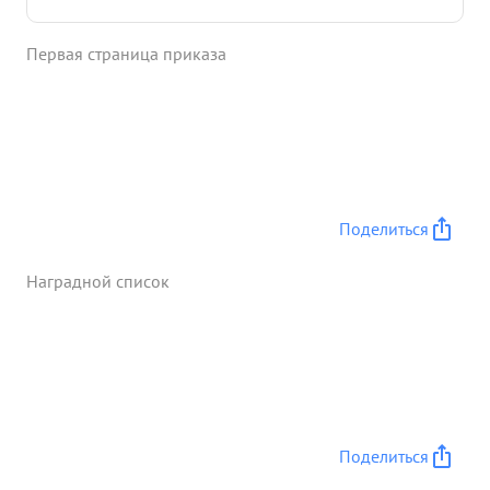
также материальное и боевое обеспечение
наступательных боев умело расставил силы и
Первая страница приказа
средства управления чем и было обеспечено
бесперебойное и четкое управлением войсками
на всем протяжении бот Лично принимал участие
в органи зации успешного обходного маневра в
районе ст.Оболь.В 11 бою смел и на стойчив при
выполнении боевых приказов. ...»
Поделиться
Наградной список
Поделиться