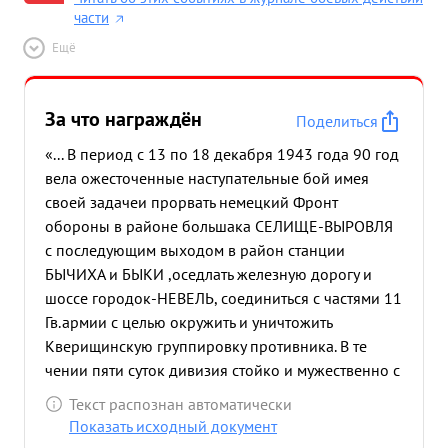
части
Ещё
За что награждён
Поделиться
«... В период с 13 по 18 декабря 1943 года 90 год
вела ожесточенные наступательные бой имея
своей задачеи прорвать немецкий Фронт
обороны в районе большака СЕЛИЩЕ-ВЫРОВЛЯ
с последующим выходом в район станции
БЫЧИХА и БЫКИ ,оседлать железную дорогу и
шоссе городок-НЕВЕЛЬ, соединиться с частями 11
Гв.армии с целью окружить и уничтожить
Кверищинскую группировку противника. В те
чении пяти суток дивизия стойко и мужественно с
великои доблестно и горой ом выполнила
Текст распознан автоматически
поставленную задачу.В этих боях противник
Показать исходный документ
потерял: убитыми 7200 солдат и офицеров взято