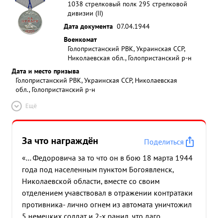
1038 стрелковый полк 295 стрелковой
дивизии (II)
Дата документа
07.04.1944
Военкомат
Голопристанский РВК, Украинская ССР,
Николаевская обл., Голопристанский р-н
Дата и место призыва
Голопристанский РВК, Украинская ССР, Николаевская
обл., Голопристанский р-н
Ещё
За что награждён
Поделиться
«... Федоровича за то что он в бою 18 марта 1944
года под населенным пунктом Богоявленск,
Николаевской области, вместе со своим
отделением учавствовал в отражении контратаки
противника- лично огнем из автомата уничтожил
5 немецких солдат и 2-х ранил, что даго