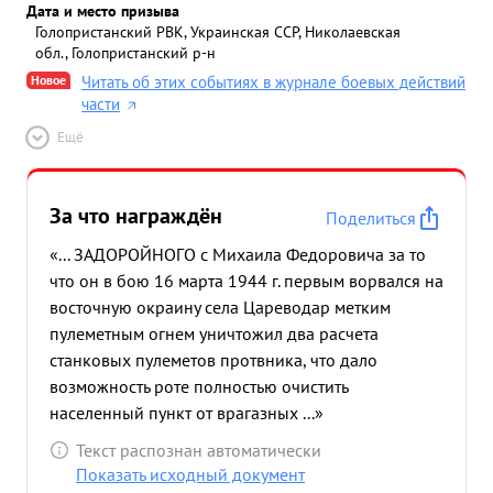
Дата и место призыва
Голопристанский РВК, Украинская ССР, Николаевская
обл., Голопристанский р-н
Новое
Читать об этих событиях в журнале боевых действий
части
Ещё
За что награждён
Поделиться
«... ЗАДОРОЙНОГО с Михаила Федоровича за то
что он в бою 16 марта 1944 г. первым ворвался на
восточную окраину села Цареводар метким
пулеметным огнем уничтожил два расчета
станковых пулеметов протвника, что дало
возможность роте полностью очистить
населенный пункт от врагазных ...»
Текст распознан автоматически
Показать исходный документ