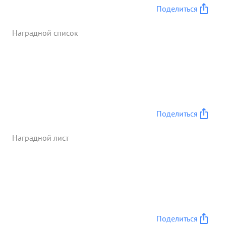
подразделения пехоты прочно удерживали
Поделиться
занятый ими рубеж. В этом бою т. ЗАДОРОЖНИЙ
был ранен, сделав на ходу перевязку он
Наградной список
продолжал висти бой до окончательного
отражения контратаки противника и илько после
этого был напрвлен в медсанбат проявленый
боевой подвиг т. .ЗАДОРОЖНЫЙДОСТОЕН
Правителством ной награды ордена "СЛАВЫ
ТРЕТЬЕЙ СТЕПЕНИ ...»
Поделиться
Наградной лист
Поделиться