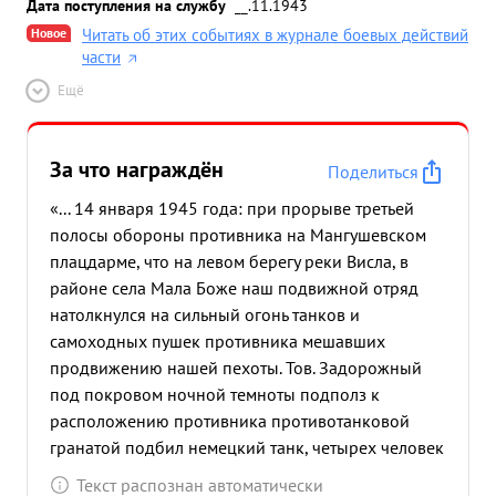
Дата поступления на службу
__.11.1943
Новое
Читать об этих событиях в журнале боевых действий
части
Ещё
За что награждён
Поделиться
«... 14 января 1945 года: при прорыве третьей
полосы обороны противника на Мангушевском
плацдарме, что на левом берегу реки Висла, в
районе села Мала Боже наш подвижной отряд
натолкнулся на сильный огонь танков и
самоходных пушек противника мешавших
продвижению нашей пехоты. Тов. Задорожный
под покровом ночной темноты подполз к
расположению противника противотанковой
гранатой подбил немецкий танк, четырех человек
экипажа выскочивших из танка расстрелял из
Текст распознан автоматически