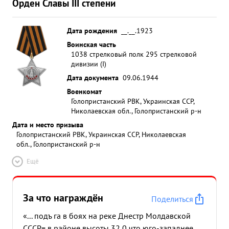
Орден Славы III степени
Дата рождения
__.__.1923
Воинская часть
1038 стрелковый полк 295 стрелковой
дивизии (I)
Дата документа
09.06.1944
Военкомат
Голопристанский РВК, Украинская ССР,
Николаевская обл., Голопристанский р-н
Дата и место призыва
Голопристанский РВК, Украинская ССР, Николаевская
обл., Голопристанский р-н
Ещё
За что награждён
Поделиться
«... подъ га в боях на реке Днестр Молдавской
СССР= в районе высоты 32,0,что юго-западнее