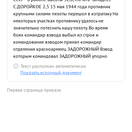
С.ДОРОЙКОЕ 2,5 15 мая 1944 года противник
крупными силами пехоты перешол в котратаку На
некоторых участках противнику удалось не
значительно потеснить нашу пехоту. Во время
боях командир взвода выбыл из строя и
командование взводом принял командир
отделения красноармеец ЗАДОРОЖНЫЙ Взвод
которым командовал ЗАДОРОЖНЫЙ упорно
сражался и в ходе боях был отрезан немцами тов.
Текст распознан автоматически
ЗАДОРОЙНЫЙ не растерялся, а поднял своих
Показать исходный документ
бойцов и стремительным броском ударил
противника во фланг ,в результате чего
Первая страница приказа
противник отошел назад наши соседние
подразделения пехоты так же перешли в
контратаку и контратака противника в целом
была отбита. в районе боях взвода
ЗАДОРОЖНЕГО противник оставил на поле боях
свыше 20 трупов солдат и офицеров наши