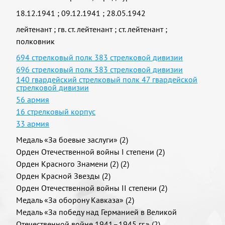
18.12.1941
;
09.12.1941
;
28.05.1942
лейтенант
;
гв. ст. лейтенант
;
ст. лейтенант
;
полковник
694 стрелковый полк 383 стрелковой дивизии
696 стрелковый полк 383 стрелковой дивизии
140 гвардейский стрелковый полк 47 гвардейской
стрелковой дивизии
56 армия
16 стрелковый корпус
33 армия
Медаль «За боевые заслуги» (2)
Орден Отечественной войны I степени (2)
Орден Красного Знамени (2) (2)
Орден Красной Звезды (2)
Орден Отечественной войны II степени (2)
Медаль «За оборону Кавказа» (2)
Медаль «За победу над Германией в Великой
Отечественной войне 1941–1945 гг.» (2)