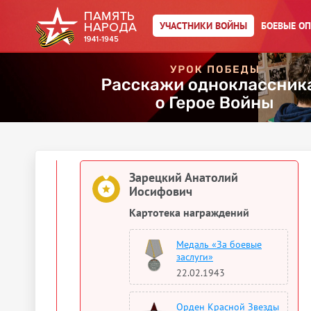
Документы о награждении
УЧАСТНИКИ ВОЙНЫ
БОЕВЫЕ О
Зарецкий Анатолий Иосифович
Орден Красного Знамени
Зарецкий Анатолий Иосифович
Орден Красной Звезды
Зарецкий Анатолий
Иосифович
Картотека награждений
Медаль «За боевые
заслуги»
22.02.1943
Орден Красной Звезды