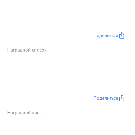
это вергай работу разведки, лично ведя ее НПТи
ППП. батарей, находящихся непосредственно в
передних траншеях нашей пехоты Только в мона
43 г. органами арт. разведки дивизии под руко
вод ством майор т Давидсон обнаружаю три мин
Поделиться
батара, 4 арт. батареи, два реакти весых
миномета, 4 4 п.т. орудия и несколько ДЗОТов и
Наградной список
блиндажей. с ...»
Поделиться
Наградной лист