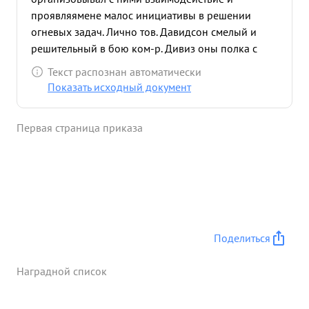
проявляямене малос инициативы в решении
огневых задач. Лично тов. Давидсон смелый и
решительный в бою ком-р. Дивиз оны полка с
момента прорыва обороны были переподчинены
Текст распознан автоматически
командирам СП и Несмотря и на это тов.
Показать исходный документ
Давидсон в любую синуту открывал огонь всем
полком. Управление в бою полком было
Первая страница приказа
хорошим. Тов. Давидсон умело организовал
взаимодействие с ком-рами стр. полков. ...»
Поделиться
Наградной список