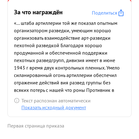
За что награждён
Поделиться
«... штаба артиллерии той же показал опытным
организатором разведки, умеющим хорошо
организовать взаимодействие арт-разведки
пехотной разведкой Благодаря хорошо
продуманной и обеспеченной поддержки
пехотных разведгрупп, дивизия имеет в июне
1943 г время двух контрольных пленных. Умело
силанированный огонь артиллерии обеспечил
отражение действий вия развед группы без
всяких потерь с нашей что роны Противник в
результате нашего арт. огня потерял его солдатом
Текст распознан автоматически
офицеров убитыми, уничтожено 2 ст. пулемета,
Показать исходный документ
одну мин батарею Ра зрушено 2 дзота Захвачены
трофеи. Под руковод вом майора т. видеон
Первая страница приказа
хорошо организована разведка в артчастях
Дивизии Майор Давидсон то вседневно следит и