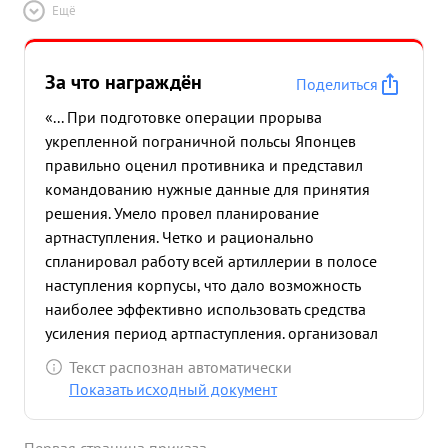
Ещё
За что награждён
Поделиться
«... При подготовке операции прорыва
укрепленной пограничной польсы Японцев
правильно оценил противника и представил
командованию нужные данные для принятия
решения. Умело провел планирование
артнаступления. Четко и рационально
спланировал работу всей артиллерии в полосе
наступления корпусы, что дало возможность
наиболее эффективно использовать средства
усиления период артпаступления. организовал
действенный контроль работы артиллерии,
Текст распознан автоматически
своевременно исправляя недочеты. Добился того,
Показать исходный документ
что решение Командующего было правильно
понято частями и своевременно принято к