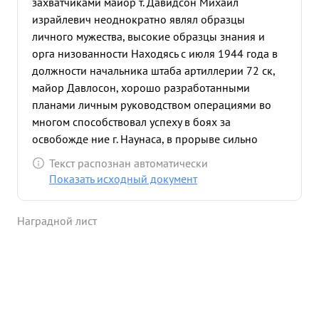
захватчиками майор т. Давидсон Михаил
израйлевич неоднократно являл образцы
личного мужества, высокие образцы знания и
орга низованности Находясь с июля 1944 года в
должности начальника штаба артиллерии 72 ск,
майор Давлосон, хорошо разработанными
планами личным руководством операциями во
многом способствовал успеху в боях за
освобожде ние г. Наунаса, в прорыве сильно
укрепленной обороны немцев при выходе на них
Текст распознан автоматически
частей на час. границу, в прорыве глубоко-
Показать исходный документ
эшелонированной и сильно ук репленной полосы
обороны противника при вторже нии наших
Наградной лист
войск в Восточ ную Пруссмо. Особо отличился
майор Дависон в боях по уничто жению
восточно- прусс кой группировки немецко-
фашистских войси и уничтожению группировки
войск пр-ка на Земландском полуострове В
период подготовки к этим боям майор т