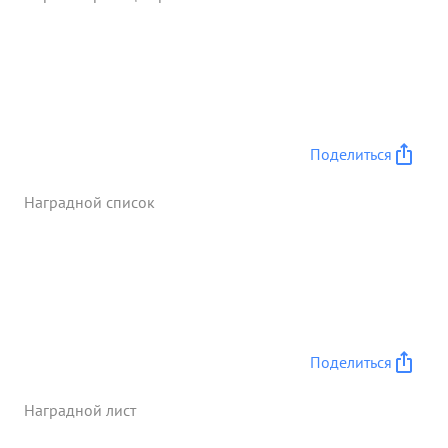
сильно укрепленным опорным пунктом пр-ка
Центкуткампен. 19.01 своевременным сосред
оточением артогня в р-н госп. д- Дубиннен
обеспечил отражение Двух мощных контратак
противника. в ходе боем тов. Давидсон добился
хорошего взаимодействия артиллерии с пехотой
Поделиться
четкой слаженной работы штаба непрерывно
управлял артиллерией корпу ордено УВОРОВА
Наградной список
СТЕПЕНИ ...»
Поделиться
Наградной лист