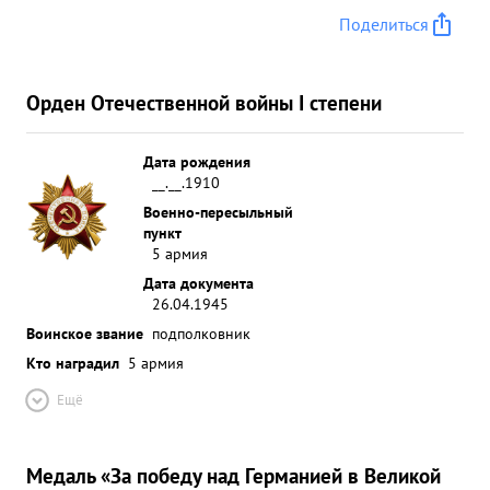
Давидсон, на основе личного изучения обороны
Поделиться
пр-ка, хорошо разработал план артнаступления,
умело организовал взаимодействие артиллерии с
пехотой, хорошо провел контроль под готовки
Орден Отечественной войны I степени
операции. Постоянно находясь на передовых ни,
подвергаясь воздействию огня противника,
Дата рождения
майор Давизион личным примером воодушевлял
__.__.1910
артиллеристов корпуса на проведение арт.
Военно-пересыльный
наступления что преследования а и ...»
пункт
5 армия
Дата документа
26.04.1945
Воинское звание
подполковник
Кто наградил
5 армия
Ещё
Медаль «За победу над Германией в Великой