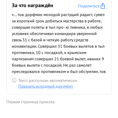
За что награждён
Поделиться
«... тов. дорфман молодой растущий радист, сумел
за короткий срок добиться мастерства в работе,
совершая полеты в тыл про- ю тивника, в любых
условиях обеспечивал командира уверенной
связь 31 с базой и четкую работу средств
ионавигации. Совершил 31 боевых вылетов в тыл
противника, 10 с посадкой, к крымским
партизанам совершил 21 боевой вылет, иваних 9
боевых вылета с посадкой. Не раз самолет
преследовался противником и был обстрелян. тов.
Дорфман личной отвагой воодушевлял личный
Текст распознан автоматически
состав экипажа. передвая обстановку на большую
Показать исходный документ
землю. ...»
Первая страница приказа