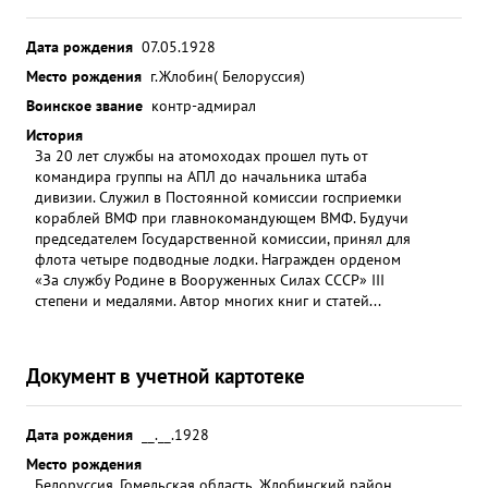
Дата рождения
07.05.1928
Место рождения
г.Жлобин( Белоруссия)
Воинское звание
контр-адмирал
История
За 20 лет службы на атомоходах прошел путь от
командира группы на АПЛ до начальника штаба
дивизии. Служил в Постоянной комиссии госприемки
кораблей ВМФ при главнокомандующем ВМФ. Будучи
председателем Государственной комиссии, принял для
флота четыре подводные лодки. Награжден орденом
«За службу Родине в Вооруженных Силах СССР» III
степени и медалями. Автор многих книг и статей...
Документ в учетной картотеке
Дата рождения
__.__.1928
Место рождения
Белоруссия, Гомельская область, Жлобинский район,