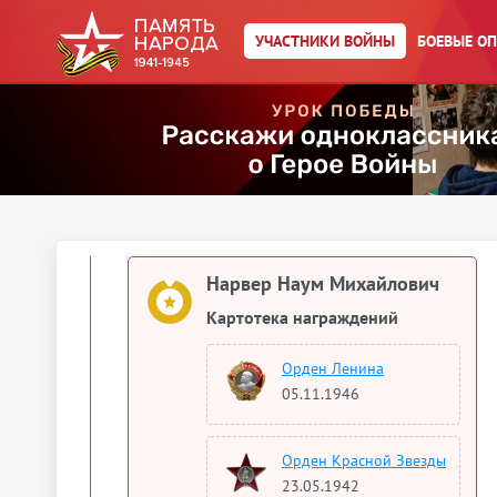
Нарвер Наум Михайлович
УЧАСТНИКИ ВОЙНЫ
БОЕВЫЕ О
Медаль «За победу над
Германией в Великой
Отечественной войне 1941–
1945 гг.»
1946
Документы о награждении
Нарвер Наум Михайлович
Картотека награждений
Орден Ленина
05.11.1946
Орден Красной Звезды
23.05.1942