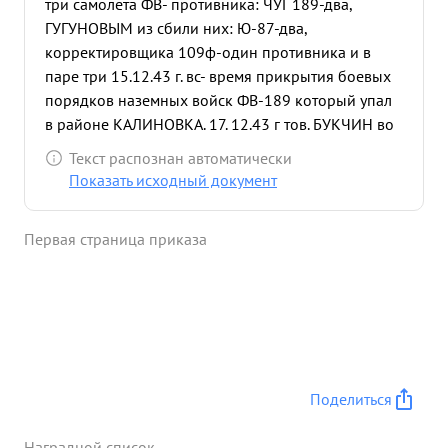
три самолета ФВ- противника: ЧУГ 189-два,
ГУГУНОВЫМ из сбили них: Ю-87-два,
корректировщика 109ф-один противника и в
паре три 15.12.43 г. вс- время прикрытия боевых
порядков наземных войск ФВ-189 который упал
в районе КАЛИНОВКА. 17. 12.43 г тов. БУКЧИН во
время прикрытия боевых порядков наземных
Текст распознан автоматически
войск КА в 14.20 в воздушном бою сбил лично
Показать исходный документ
Ю-87 который упал в районе КЛИНЦЫ. В 14.25,
прикрывая своего ведущего Героя Советского
Первая страница приказа
Союза тов. ГУЛАЕВА сбил лично МЕ-109, который
пытался атаковать ГУЛАЕВА. Самолет упал в
районе ПОКРОВСКОЕ. 8. .44 г. в воздушном бою
лично сбил Ю-87 который упал в районе 3-5 км.
севернее МАРЬЕВКА и обеспечил сбитие двух
самолетов ГУЛАЕВУ. 1.2.44 г сопровождая
корректировщиков ИЛ-2 в паре с Гв.лейтенантом
Поделиться
НИКИФОРОВЫМ сбили ФВ-189 который упал в
районе УСТИНОВКА. 9.2.44 г. в воздушном бою в
Наградной список