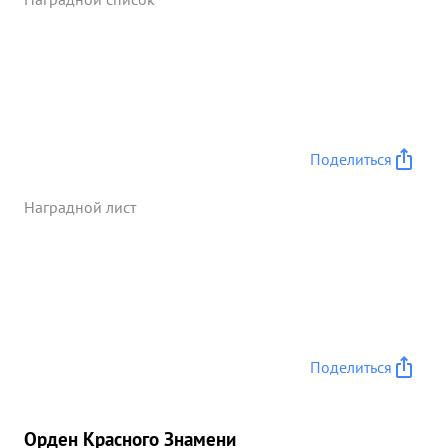
паре с тов. ГУЛАЕВЫМ сбили трансортный самолет
противника Ю-52, который упал в районе
КОРСУНЬ ШЕВЧЕНКОВСКИ Все сбитые самолеты
противника подтверждены наземными частями и
экипажами летавшими вместе с тов. БУКЧИНЫМ.
Летает грамотно и уверенно. Не имеет ни одного
случая потери ориентировки. В бою ведет себя
Поделиться
храбро и дерзво. Летает ведомым Героя
Советского Союза тов. ГУЛАЕВА. В леон год.
Наградной лист
мужество и геройство проявленные воздушных
...»
Поделиться
Орден Красного Знамени