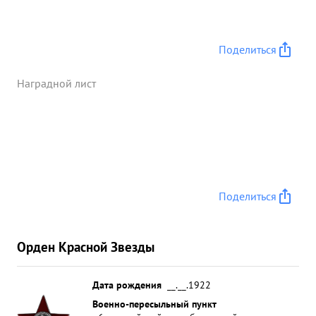
разведчи ков противника. Приказом 2-й
Воздушной Армии Р. -00193 повышены от 4.
Августа 1945 г присвоена квали икация мастер
Поделиться
воздушной радиосвязи. Свой опыт работы и
знания радиосвязи умело передает летному
Наградной лист
составу. ...»
Поделиться
Орден Красной Звезды
Дата рождения
__.__.1922
Военно-пересыльный пункт