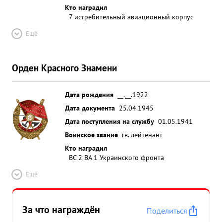
противника атакует дерзко и умело. Летает
Кто наградил
7 истребительный авиационный корпус
грамотно без аварий и поломок. Не имеет ни
одного случая потери ориентировки. Летает
Ещё
ведомым у Героя Советского Союза Гвардии
Капитана ГУЛАЕВА. ...»
Орден Красного Знамени
Дата рождения
__.__.1922
Дата документа
25.04.1945
Дата поступления на службу
01.05.1941
Воинское звание
гв. лейтенант
Кто наградил
ВС 2 ВА 1 Украинского фронта
Ещё
За что награждён
Поделиться