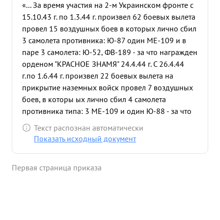
«... За время участия на 2-м Украинском фронте с
15.10.43 г. по 1.3.44 г. произвел 62 боевых вылета
провел 15 воздушных боев в которых лично сбил
3 самолета противника: Ю-87 один МЕ-109 и в
паре 3 самолета: Ю-52, ФВ-189 - за что награжден
орденом "КРАСНОЕ ЗНАМЯ" 24.4.44 г. С 26.4.44
г.по 1.6.44 г. произвел 22 боевых вылета на
прикрытие наземных войск провел 7 воздушных
боев, в которы ых лично сбил 4 самолета
противника типа: 3 МЕ-109 и один Ю-88 - за что
награжден орденом ОТЕЧЕСТВЕННАЯ ВОЙНА 1-й
Текст распознан автоматически
СТЕПЕНИ"-3.7 44 г. с С 1.3.44 г. по 26.4.44 г.
Показать исходный документ
произвел 38 успешных боевых вылетов, провел
10 воздушных боев,в которых лично сбил 4
Первая страница приказа
самолета противника шипа: ПЗЛ-24, 1 Ю-87, 2
ФВ-190 и в паре МЕ-109. из них: 12.4.44 г. во
время прикрытия боевых порядков наземных
войск Красной Армии лично сбил самолет
противника типа ПЗЛ-24 который упал в р-не 5