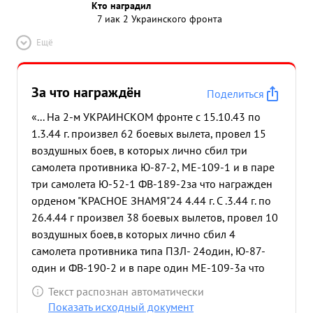
Кто наградил
7 иак 2 Украинского фронта
Ещё
За что награждён
Поделиться
«... На 2-м УКРАИНСКОМ фронте с 15.10.43 по
1.3.44 г. произвел 62 боевых вылета, провел 15
воздушных боев, в которых лично сбил три
самолета противника Ю-87-2, МЕ-109-1 и в паре
три самолета Ю-52-1 ФВ-189-2за что награжден
орденом "КРАСНОЕ ЗНАМЯ"24 4.44 г. С .3.44 г. по
26.4.44 г произвел 38 боевых вылетов, провел 10
воздушных боев,в которых лично сбил 4
самолета противника типа ПЗЛ- 24один, Ю-87-
один и ФВ-190-2 и в паре один МЕ-109-3а что
представлен к правительственной награде ордену
Текст распознан автоматически
"КРАСНОЕ ЗНАМЯ" -27.4.44 г. С 26.4.44 г по 1.6.44 г.
Показать исходный документ