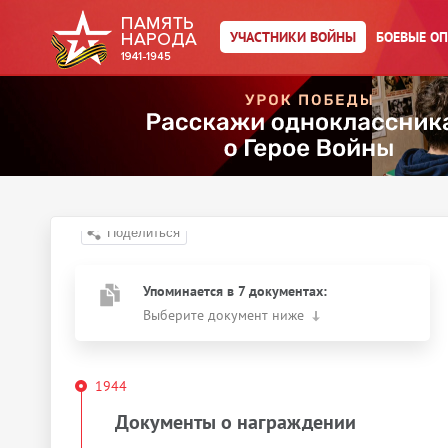
УЧАСТНИКИ ВОЙНЫ
БОЕВЫЕ О
Главная страница
/
Участники войны
/
←
К результатам поиска
Капустин Цалик
Юткович
Год рождения:
__.__.1926
Действия
Скачать документы
Упоминается в 7 документах:
Выберите документ ниже
1944
Документы о награждении