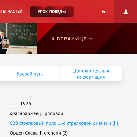
En
ТЫ ЧАСТЕЙ
УРОК ПОБЕДЫ
Дополнительная
Боевой путь
информация
__.__.1926
красноармеец
;
рядовой
620 стрелковый полк 164 стрелковой дивизии (II)
Орден Славы II степени (2)