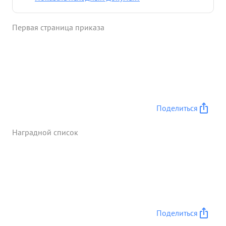
самолет Ил-2 Когда фашистская нехоты бросилась
к ному тов Владимирский выдвинулся ближе к
Первая страница приказа
самолету встретир фашистов ливном огня Убив
при этом солдат противника 2 то дало
возможность Летчикам поджет самолет добраться
до батальона ...»
Поделиться
Наградной список
Поделиться