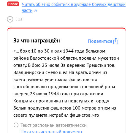
Новое
Читать об этих событиях в журнале боевых действий
части
Ещё
За что награждён
Поделиться
«... боях 10 по 30 июля 1944 года Бельском
районе Белостонской области. проявил муже твои
отвагу. В бою 23 июля За деревню Трещстки тов.
Владимирский смело шел На врага. огнем из
воего пуммета уничтожил фашистов что
способствовало продвижению стрелковой роты
вперед 28 июля 1944 года при отражении
Контратак противника на подступах к городу
Белык подпустив фашистов 100 метров огнем из
своего пулемета. истребил фашистов. что
способствовало отражению Контратаки. В этом же
Текст распознан автоматически
бою ссмотрах от противника Упал наш подбитый
Показать исходный документ