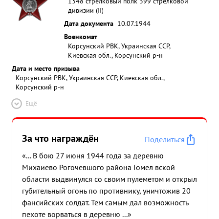
1348 стрелковый полк 399 стрелковой
дивизии (II)
Дата документа
10.07.1944
Военкомат
Корсунский РВК, Украинская ССР,
Киевская обл., Корсунский р-н
Дата и место призыва
Корсунский РВК, Украинская ССР, Киевская обл.,
Корсунский р-н
Ещё
За что награждён
Поделиться
«... В бою 27 июня 1944 года за деревню
Михаиево Рогочевшого района Гомел вской
области выдвинулся со своим пулеметом и открыл
губительный огонь по противнику, уничтожив 20
фансийских солдат. Тем самым дал возможность
пехоте ворваться в деревню ...»