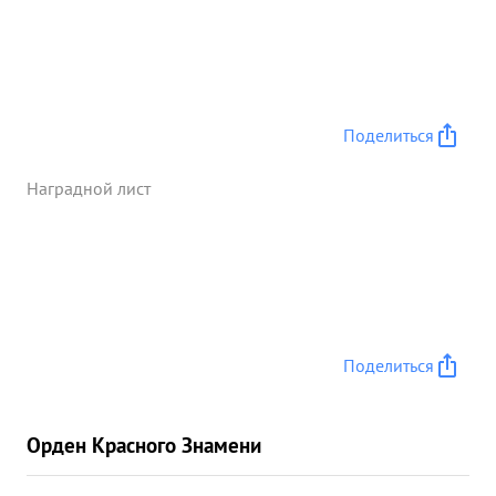
отлично. За это время ввел в строй молодых
штурманов-10 чел. Тов.Машкевич с мая 1943г. по
август 1943г был командирован работать
преподавателем при учебной тренировочной АЭ
242 НБАД по штурманской подготовки, где он за
Поделиться
2 выпуска обучил штурманскому делу 50 летчиков,
все получили отличные и хорошие оценки Лично
Наградной лист
с ними провел 140 час тренировочных занятий,
90 дневных маршрутных полетов и 40 ночных
полетов, за что получил благодарность от
командования АД. ...»
Поделиться
Орден Красного Знамени