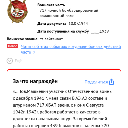
Воинская часть
717 ночной бомбардировочный
авиационный полк
Дата документа
10.07.1944
Дата поступления на службу
__.__.1939
Воинское звание
ст. лейтенант
Новое
Читать об этих событиях в журнале боевых действий
части
Ещё
За что награждён
Поделиться
«... Тов.Машкевич участник Отечественной войны
с декабря 1941 г. мана связи В АЭ. АЭ составе и
штурманом 717 ХБАП звена. с июня С августа
1942г. 1943г. работал работает в качестве в
должности начальника штур- За время боевой
работы совершил 439 б вылетов с налетом 520