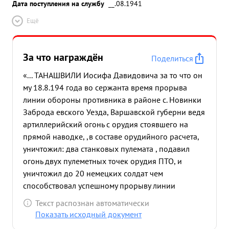
Дата поступления на службу
__.08.1941
Ещё
За что награждён
Поделиться
«... ТАНАШВИЛИ Иосифа Давидовича за то что он
му 18.8.194 года во сержанта время прорыва
линии обороны противника в районе с. Новинки
Заброда евского Уезда, Варшавской губерни ведя
артиллерийский огонь с орудия стоявшего на
прямой наводке, ,в составе орудийного расчета,
уничтожил: два станковых пулемата , подавил
огонь двух пулеметных точек орудия ПТО, и
уничтожил до 20 немецких солдат чем
способствовал успешному прорыву линии
обороны противника и продвиж ению нашей
Текст распознан автоматически
пехоты вперед. ...»
Показать исходный документ