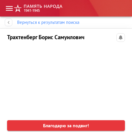
Память народа
Вернуться к результатам поиска
Трахтенберг Борис Самуилович
Благодарю за подвиг!