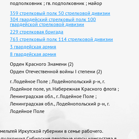
подполковник
;
гв. подполковник
;
майор
359 стрелковый полк 50 стрелковой дивизии
304 гвардейский стрелковый полк 100
гвардейской стрелковой дивизии
229 стрелковая бригада
763 стрелковый полк 114 стрелковой дивизии
3 гвардейская армия
8 гвардейская армия
Орден Красного Знамени (2)
Орден Отечественной войны I степени (2)
г. Лодейное Поле
;
Лодейнопольский р-н, г.
Лодейное поле, ул. Набережная Красного флота
;
Ленинградская обл., г. Лодейное Поле
;
Ленинградская обл., Лодейнопольский р-н, г.
Лодейное Поле
мельтей Иркутской губернии в семье рабочего.
году окончил Сибирские пехотные курсы комсостава в