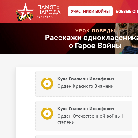
Картотека личных дел
УЧАСТНИКИ ВОЙНЫ
БОЕВЫЕ О
Кукс Соломон Иосифович
Учетно-послужная картотека
1943
Документы о награждении
Кукс Соломон Иосифович
Орден Красного Знамени
Кукс Соломон Иосифович
Орден Отечественной войны I
степени