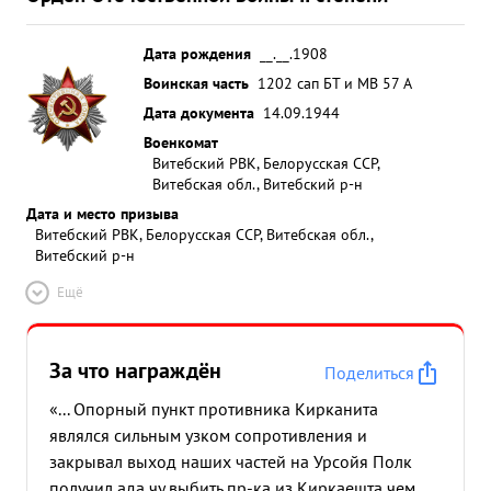
Дата рождения
__.__.1908
Воинская часть
1202 сап БТ и МВ 57 А
Дата документа
14.09.1944
Военкомат
Витебский РВК, Белорусская ССР,
Витебская обл., Витебский р-н
Дата и место призыва
Витебский РВК, Белорусская ССР, Витебская обл.,
Витебский р-н
Ещё
За что награждён
Поделиться
«... Опорный пункт противника Кирканита
являлся сильным узком сопротивления и
закрывал выход наших частей на Урсойя Полк
получил ада чу выбить пр-ка из Киркаешта чем