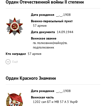
Орден Отечественной войны II степени
Дата рождения
__.__.1908
Военно-пересыльный пункт
57 армия
Дата документа
14.09.1944
Воинское звание
гв. полковник|майор|гв.
подполковник
Кто наградил
57 армия
Ещё
Орден Красного Знамени
Дата рождения
__.__.1908
Воинская часть
1202 сап БТ и МВ 57 А 3 УкрФ