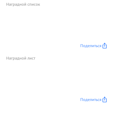
Подавлен огонь 6 орудий и 3х минометных
Наградной список
батарей гв. под полковник Дворкию заслуживает
прави енной награды орденат Отечестве ...»
Поделиться
Наградной лист
Поделиться