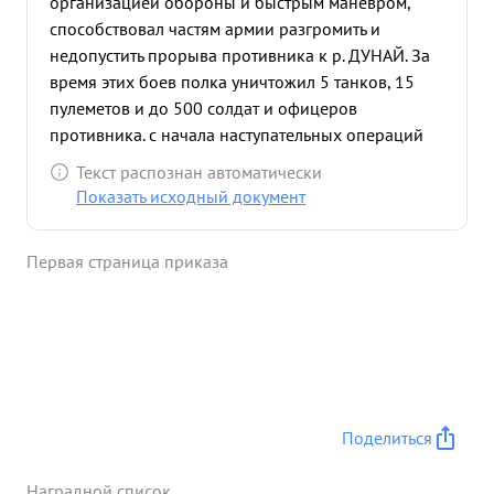
организацией обороны и быстрым маневром,
способствовал частям армии разгромить и
недопустить прорыва противника к р. ДУНАЙ. За
время этих боев полка уничтожил 5 танков, 15
пулеметов и до 500 солдат и офицеров
противника. с начала наступательных операций
полк под командованием Подполковника
Текст распознан автоматически
ДВОРКИНА находясь в боевых порядках пехоты
Показать исходный документ
способствовал овладению городами Топольча
Шюмег Залаэгерсег Действуя в горно-лисистой
Первая страница приказа
местности полк прошел с боями 350 км. В
наступательных боях полк нанес потери
противнику уничтожено: бронетранспортеров
автомашин - 17 орудий и минометов - 19
пулеметов 65 и до 300 солдат и офицеров
противника не потеряв при этом ни одной
ценномполлей. своей машины. т. ДВОРКИН
Поделиться
тактически грамотный командир Организовать
бой и довести до конца умеет.Лично смел и
Наградной список