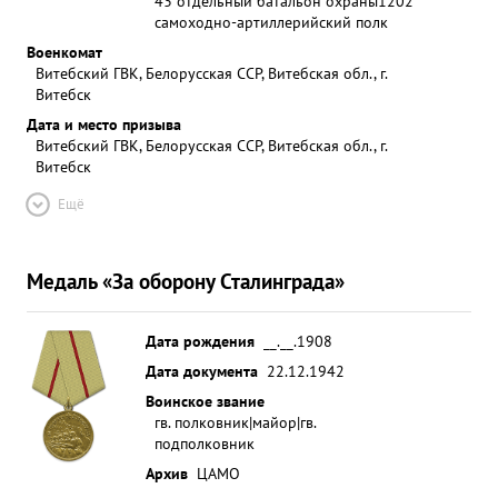
43 отдельный батальон охраны
1202
самоходно-артиллерийский полк
Военкомат
Витебский ГВК, Белорусская ССР, Витебская обл., г.
Витебск
Дата и место призыва
Витебский ГВК, Белорусская ССР, Витебская обл., г.
Витебск
Ещё
Медаль «За оборону Сталинграда»
Дата рождения
__.__.1908
Дата документа
22.12.1942
Воинское звание
гв. полковник|майор|гв.
подполковник
Архив
ЦАМО