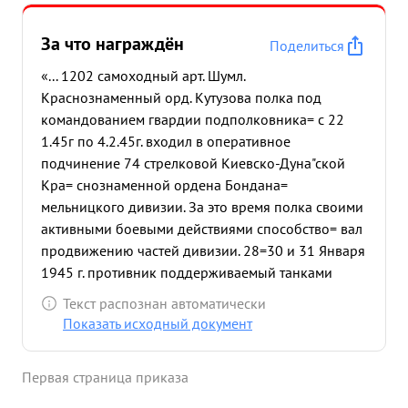
За что награждён
Поделиться
«... 1202 самоходный арт. Шумл.
Краснознаменный орд. Кутузова полка под
командованием гвардии подполковника= с 22
1.45г по 4.2.45г. входил в оперативное
подчинение 74 стрелковой Киевско-Дуна"ской
Кра= снознаменной ордена Бондана=
мельницкого дивизии. За это время полка своими
активными боевыми действиями способство= вал
продвижению частей дивизии. 28=30 и 31 Января
1945 г. противник поддерживаемый танками
неоднократно переходил в яростные контратаки.
Текст распознан автоматически
Благодаря стойкости экипажей "СУ" контратаки
Показать исходный документ
противника были отбиты с большими для его
потерями в живой силе и технике. За время
Первая страница приказа
наступления с 27.1.45.по 3.2.45. части дивизии
поддержи= ваемые 1202 самоходным арт. полком