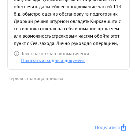
обеспечить дальнейшее продвижение частей 113
б.д. обыстро оценив обстановку гв подготовник
Дворкий решил штурмом овладеть Кирканишти с
сев востока ответая на себя внимание пр-ка чем
али возможность стрелковым частям обойта этот
пункт с Сев. захода. Лично руководя операцией,
находясь на боевой машине гв подполковник
Текст распознан автоматически
Дворкий самоходные установки на штурм
Показать исходный документ
опорного пункта в результате личной смелости
умения руководить в бою подразделениями полк
Первая страница приказа
поставленную задачу выполнил и обеспечил
занятие стрелковыми частями этого сильно
укрепленного опорного пункта пр-ка Приэтой
операции гв под полковник Дворкин проявив
образцы смелости и отваги лично ведя
подразделения в бой. В результате решитель ным
действиям этом бого по овладению Кирканишти
Поделиться
уничтожено: пулеметов % Л 4, 40 немецких солдат