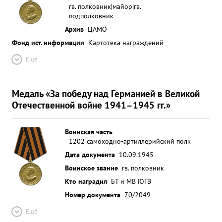
гв. полковник|майор|гв.
подполковник
Архив
ЦАМО
Фонд ист. информации
Картотека награждений
Ещё
Медаль «За победу над Германией в Великой
Отечественной войне 1941–1945 гг.»
Воинская часть
1202 самоходно-артиллерийский полк
Дата документа
10.09.1945
Воинское звание
гв. полковник
Кто наградил
БТ и МВ ЮГВ
Номер документа
70/2049
Ещё