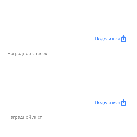
продвинулись вперед на 30 километров и к
исходу 3.2.45. овладели рубежом Западные скаты
отм. 128=Эрне Благо= диря Умелого управления
боем гвардии подполковника воркина 1202
самох. арт. полком нанесены противнику
Поделиться
следующие потери
сожжено 7 танков 2 бро=
нетранспортера подбито танков 5
Наградной список
бронетранспорге 2 ,автомашин с бое= припасами
3. ничтожено пушек 2 пулеметных точек 10,солдат
и офицеров противника 75, Взято трофеями 16
автомашин. ...»
Поделиться
Наградной лист