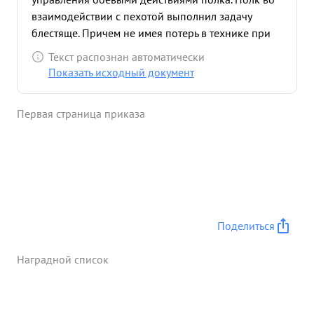
взаимодействии с пехотой выполнил задачу
блестяще. Причем не имея потерь в технике при
незначительных потерях в людях. Тов. ДВОРКИН в
Текст распознан автоматически
боевой обстановке ведет себя смело и
Показать исходный документ
решительно За умелое руководство боевыми
действиями Полка, Подполковник ДВОРКИН
Первая страница приказа
заслуживает кваснов с награждения
Правительственной нагодой ...»
Поделиться
Наградной список