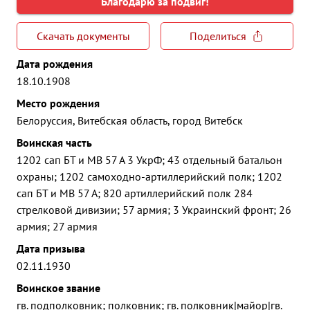
Благодарю за подвиг!
Скачать документы
Поделиться
Дата рождения
18.10.1908
Место рождения
Белоруссия, Витебская область, город Витебск
Воинская часть
1202 сап БТ и МВ 57 А 3 УкрФ; 43 отдельный батальон
охраны; 1202 самоходно-артиллерийский полк; 1202
сап БТ и МВ 57 А; 820 артиллерийский полк 284
стрелковой дивизии; 57 армия; 3 Украинский фронт; 26
армия; 27 армия
Дата призыва
02.11.1930
Воинское звание
гв. подполковник; полковник; гв. полковник|майор|гв.