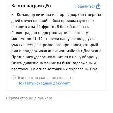
За что награждён
Поделиться
«... Командир визиона мастор т. Дворкин с первых
дней отечественной войны проявил мужество
находится на 12. фронте. В боях баталь за г.
Сталинград он поддержке артиллеи отвагу.
минометов 11. 42 г повели наступление двух на
участке немцев стрелкового при полка, который
рии и поддерживал дивизион майора т. Дворкина
Противнику удалось вклиниться в нашу оборону.
Огнем дивизиона фашис ты были задержаны и
расстроены а огневые точки их подавлены. Под
прикрыти для огня дивизиона наша пехота
Текст распознан автоматически
перешла в контратаку и от бросила противника
Показать исходный документ
на исходные позиции. В ночь с 27 на 28 Па 42 г.
немецкие автоматчики с фланга, атаковали
Первая страница приказа
боевые порядки нашей пехоты Группа
автоматчико повела наступление и на командный
пункт диви зиона Майор т. Дворкин организовал