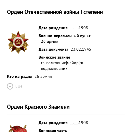
Орден Отечественной войны I степени
Дата рождения
__.__.1908
Военно-пересыльный пункт
26 армия
Дата документа
23.02.1945
Воинское звание
гв. полковник|майор|гв.
подполковник
Кто наградил
26 армия
Ещё
Орден Красного Знамени
Дата рождения
__.__.1908
Воинская часть