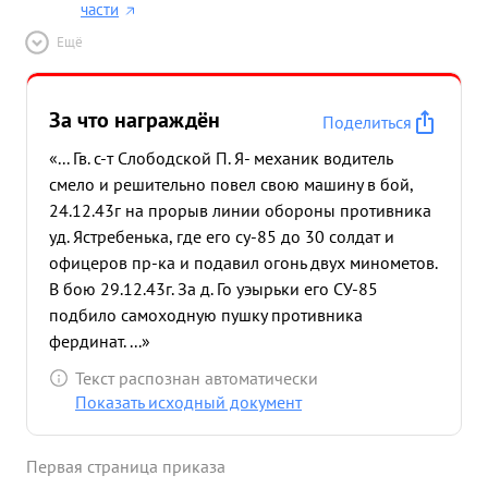
части
Ещё
За что награждён
Поделиться
«... Гв. с-т Слободской П. Я- механик водитель
смело и решительно повел свою машину в бой,
24.12.43г на прорыв линии обороны противника
уд. Ястребенька, где его су-85 до 30 солдат и
офицеров пр-ка и подавил огонь двух минометов.
В бою 29.12.43г. За д. Го уэырьки его СУ-85
подбило самоходную пушку противника
фердинат. ...»
Текст распознан автоматически
Показать исходный документ
Первая страница приказа