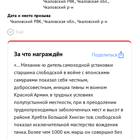
Чкаловский РВК, Чкаловская обл.,
Чкаловский р-н
Дата и место призыва
Чкаловский РВК, Чкаловская обл., Чкаловский р-н
Ещё
За что награждён
Поделиться
«... Механик-ю дитель самоходной установки
старшина слоБодской в войне с японскими
самураями показал себя честным,
добросовестным, инициа тивны м воином
Красной Армии. в трудных условиях
полупустынной местности, при в преодолении
труднопроходимых заболоченных мест и высот в
районе Хребта Большой Хинган тов. слободской
показал исключительной мастерство вождения
танка. Более чем 1000 км. марш он совершил без