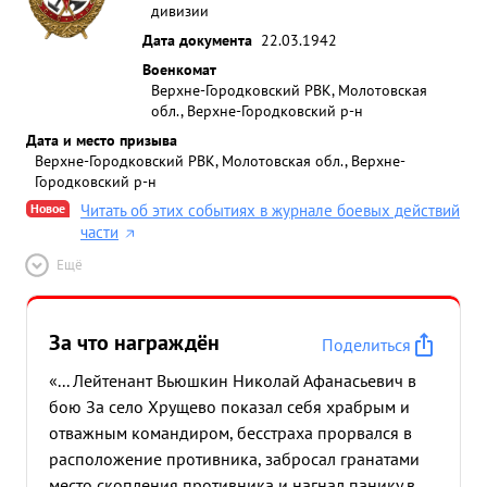
дивизии
Дата документа
22.03.1942
Военкомат
Верхне-Городковский РВК, Молотовская
обл., Верхне-Городковский р-н
Дата и место призыва
Верхне-Городковский РВК, Молотовская обл., Верхне-
Городковский р-н
Новое
Читать об этих событиях в журнале боевых действий
части
Ещё
За что награждён
Поделиться
«... Лейтенант Вьюшкин Николай Афанасьевич в
бою За село Хрущево показал себя храбрым и
отважным командиром, бесстраха прорвался в
расположение противника, забросал гранатами
место скопления противника и нагнал панику в