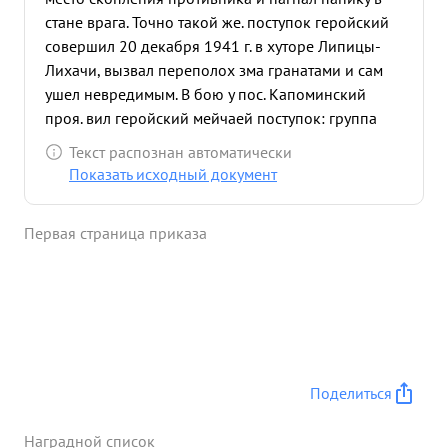
стане врага. Точно такой же. поступок геройский
совершил 20 декабря 1941 г. в хуторе Липицы-
Лихачи, вызвал переполох зма гранатами и сам
ушел невредимым. В бою у пос. Капоминский
проя. вил геройский мейчаей поступок: группа
фашистов под прикрытием минометного и
Текст распознан автоматически
пулеметного огня пыталась ворваться в место
Показать исходный документ
расположения наших частей. Лейтенант Вьюшкин
увидел этот маневр и один отразил нападение
Первая страница приказа
Крашистов, направив на них огонь ручного
пулемета и гранат. Этим самым лейтенант
Вьюшкин предотвратил контратаку противника,
За этот эпи- Зод он уничтожил 10 фашистов,
отобрал 4 них оружие и Захватил ценные
документы. Лейтенант Вьюшкин Николай
Афанасьевич достоен награждения орденом
Поделиться
Ленина ...»
Наградной список