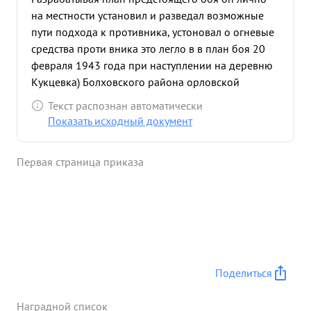
на местности установил и разведал возможные
пути подхода к противника, устоновал о огневые
средства проти вника это легло в в план боя 20
февраля 1943 года при наступлении на деревню
Кукцевка) Болховского района орловской
области он лично находился в впередовых
Текст распознан автоматически
наступающих по дразделениях руководя
Показать исходный документ
наступлением непо сред ственно на поля боях
Когда либо на каком участке созда валась тяжелая
Первая страница приказа
обстановки он не медленно появлялся там и
примером своей предонности народу, родине
воо душевлял. бойцов что командиров. на бай с
врагом. Под его руководством было раз бито 3
пулеметных точки, 2 минометных батареи 1 проти
вотанковая пушка противника. 21 февраля
осколком вражской мины тов. Вьюшкин на был
Поделиться
ранен и умер от полученных ран. майоразьюшкин
Николай Афонасье вич. достоин награждения
Наградной список