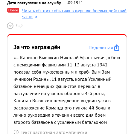
Дата поступления на службу
__.09.1941
Новое
Читать об этих событиях в журнале боевых действий
части
Ещё
За что награждён
Поделиться
«... Капитан Въюшкин Николай Афанг ьевич, в бою
с немецкими фашистами 11-13 августа 1942
показал себя мужественным и храб- Вым Зам
ичником Родины. 11 августа, когда Усиленный
батальон немецких фашистов перешол в
наступление на участок обороны 4-й роты,
Капитан Въюшкин немедленно выдвин улся в
расположение Командного пункча 4й Бочы и
лично руководил в течении всего дня боем
второго батальона с усиленным батальоном
фашистов, который поддерживался до трех
Текст распознан автоматически