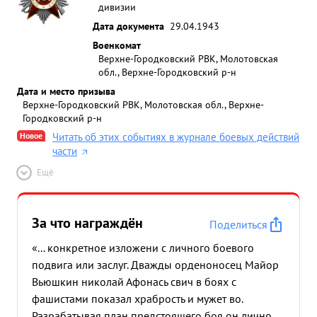
дивизии
Дата документа
29.04.1943
Военкомат
Верхне-Городковский РВК, Молотовская
обл., Верхне-Городковский р-н
Дата и место призыва
Верхне-Городковский РВК, Молотовская обл., Верхне-
Городковский р-н
Новое
Читать об этих событиях в журнале боевых действий
части
Ещё
За что награждён
Поделиться
«... конкретное изложени с личного боевого
подвига или заслуг. Дважды орденоносец Майор
Вьюшкин николай Афонась свич в боях с
фашистами показал храбрость и мужет во.
Разрабатывая план предстоящего боя он лично