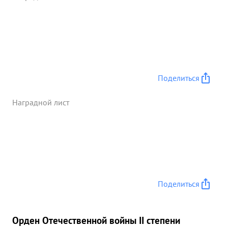
орденом Отечественная война 2 степени "
Командир " 1183С-П все о П. ...»
Поделиться
Наградной лист
Поделиться
Орден Отечественной войны II степени