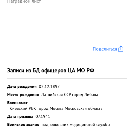
олковник м/с. дамье проводил работу путом
Наградной лист
докладов на можгоспитальных конферен циях и
лекции на курсах врачей. за время Отечественной
войны подполковник м/ амье н.г. награжден
орденом "красной Звезды" и медалью За отвагу"
За чрезвычайно эффективную хирургич ескую
деятел ьность и хирусгическое масте за активное
Поделиться
внедрение современных наприке методов
лечения зананых ...»
Записи из БД офицеров ЦА МО РФ
Дата рождения
02.12.1897
Место рождения
Латвийская ССР город Либава
Военкомат
Киевский РВК город Москва Московская область
Дата призыва
07.1941
Воинское звание
подполковник медицинской службы