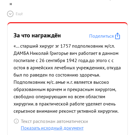
н
Ещё
За что награждён
Поделиться
«... старший хирург эг 1757 подполковник м/сл.
ДАМБА Николай Григорье вич работает в данном
госпитале с 26 сентября 1942 года.до этого с с
остоя в армейских лечебных учреждениях, откуда
был по раведен по состоянию здоречья.
Подполковник м/с. амье н.г. является высоко
образованным врачем и прекрасным хирургом,
свободно оперирующим но всем областям
хирургии. в практической работе уделяет очень
серьезное внимание реконст уктивной хирургии.
в частности вопросу иссечения ран с вторичным
Текст распознан автоматически
швом.пе ограничиваясь достаточно широким
Показать исходный документ
развитием данного метода в госпитале (пр