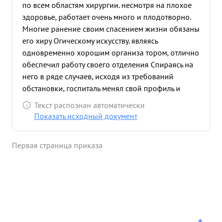
по всем областям хирургии. несмотря на плохое
здоровье, работает очень много и плодотворно.
Многие ранение своим спасением жизни обязаны
его хиру Огическому искусству. являясь
одновременно хорошим организа тором, отлично
обеспечил работу своего отделения Спираясь на
него в ряде случаев, исходя из требований
обстановки, госпиталь менял свой профиль и
обеспечивал поставленные командование задачи.
Текст распознан автоматически
в настоящее время подполковник м/с. ДАМЬЕ
Показать исходный документ
возглав ляет восстановительное
непрохирургическое отделение в этом деле,
Первая страница приказа
развив большую хирургическ ю работу, добился
хороших результатов по борьбе с инвалидностью
и восстановлению работоспособности раненых.
Исключительно преданный делу работник. в
периоды массовых поступлений раненых своей
личной работой и организационными
мероприятиями обеспечивал отличное