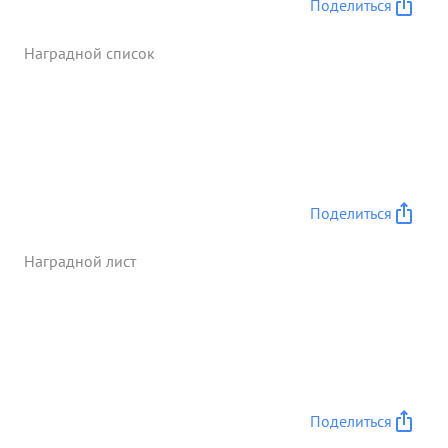
Поделиться
выполнение своим отделением поставленных
адач. За преданный труд в борьбе за жизнь и
Наградной список
здоровье раненых и ту огромную пользу, которую
он принес в этом деле, представляется к
награждению ОРДЕНОМ "КРАСНАЯ ЗВЕЗДА". ...»
Поделиться
Наградной лист
Поделиться