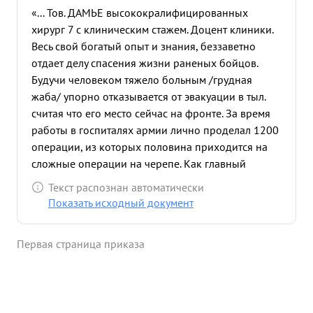
«... Тов. ДАМЬЕ высококралифицированных
хирург 7 с клиническим стажем. Доцент клиники.
Весь свой богатый опыт и знания, беззаветно
отдает делу спасения жизни раненых бойцов.
Будучи человеком тяжело больным /грудная
жаба/ упорно отказывается от эвакуации в тыл.
считая что его место сейчас на фронте. За время
работы в госпиталях армии лично проделал 1200
операции, из которых половина приходится на
сложные операции на черепе. Как главный
хирург госпиталя подготовил ряд молодых
Текст распознан автоматически
врачен В течение 4-х м-в работал в госпитале 1-
Показать исходный документ
ой линии, руководил курсами молодых хирургов
и подготовил 22 молодых врача выпуска 41 года,
Первая страница приказа
для хирургической работы в мед. санбатах и
полках. Достоин награждения орденом "КРАСНАЯ
"ЗВЕЗДА" ...»